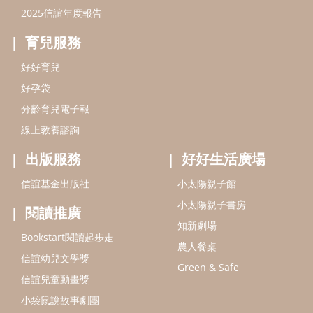
2025信誼年度報告
育兒服務
好好育兒
好孕袋
分齡育兒電子報
線上教養諮詢
出版服務
好好生活廣場
信誼基金出版社
小太陽親子館
小太陽親子書房
閱讀推廣
知新劇場
Bookstart閱讀起步走
農人餐桌
信誼幼兒文學獎
Green & Safe
信誼兒童動畫獎
小袋鼠說故事劇團