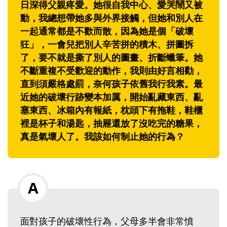
日深得父親疼愛。她很自我中心、愛哭鬧又被
動，我總想帶她多與外界接觸，但她和別人在
一起通常都是不歡而散，因為她是個「破壞
狂」，一會兒把別人辛苦拼的積木、拼圖拆
了，要不就是撕了別人的圖畫、折斷蠟筆。她
不斷重複不受歡迎的動作，我則由好言相勸，
直到須嚴格處罰，奈何孩子依舊我行我素。最
近她的破壞行跡變本加厲，開始亂藏東西、亂
塞東西、冰箱內有報紙，枕頭下有拖鞋，鞋櫃
裡是杯子和湯匙，抽屜還放了沒吃完的糖果，
真是氣壞人了。我該如何制止她的行為？
面對孩子的破壞性行為，父母多半會非常憤