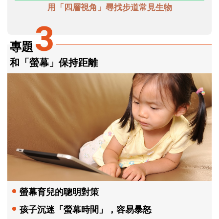
用「四層視角」尋找步道常見生物
3
專題
和「螢幕」保持距離
螢幕育兒的聰明對策
孩子沉迷「螢幕時間」，容易暴怒