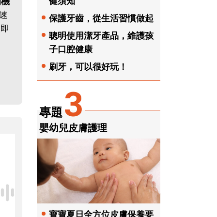
健須知
的機
速
保護牙齒，從生活習慣做起
次即
聰明使用潔牙產品，維護孩
子口腔健康
刷牙，可以很好玩！
3
專題
嬰幼兒皮膚護理
寶寶夏日全方位皮膚保養要