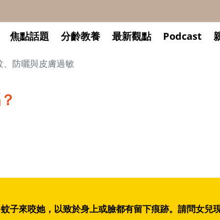
焦點話題
分齡教養
最新觀點
Podcast
蚊、防曬與皮膚過敏
嗎？
多蚊子來咬她，以致於身上或臉都有留下痕跡。請問女兒