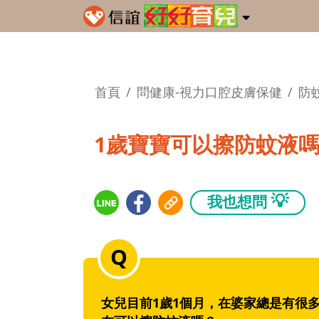
首頁
問健康-視力口腔皮膚保健
防
1歲寶寶可以擦防蚊液
💡
我也想問
女兒目前1歲1個月，在婆家總是有很