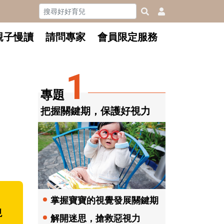
親子慢讀
請問專家
會員限定服務
1
專題
把握關鍵期，保護好視力
掌握寶寶的視覺發展關鍵期
現
解開迷思，搶救惡視力