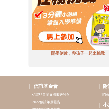
開學倒數，帶孩子一起來挑戰
信誼基金會
附
信誼兒童發展國際研討會
實驗
2022信誼年度報告
小