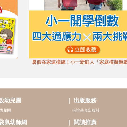
暑假在家這樣練！小一新鮮人「家庭模擬遊
設幼兒園
出版服務
幼兒園
信誼基金出版社
袋鼠幼師網
閱讀推廣