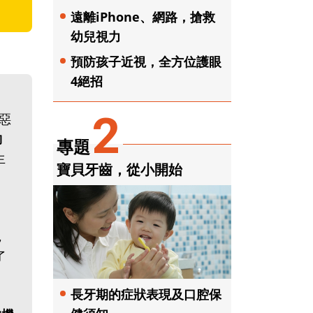
遠離iPhone、網路，搶救
幼兒視力
預防孩子近視，全方位護眼
4絕招
2
惡
夠
專題
生
寶貝牙齒，從小開始
，
了
長牙期的症狀表現及口腔保