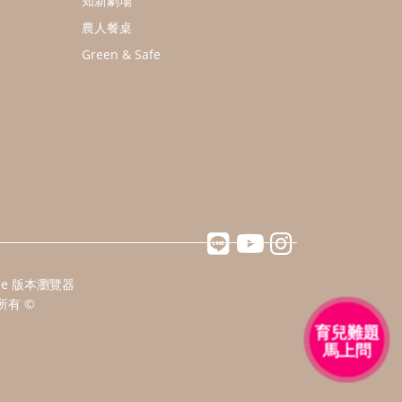
知新劇場
農人餐桌
Green & Safe
ome 版本瀏覽器
所有 ©
育兒難題
馬上問