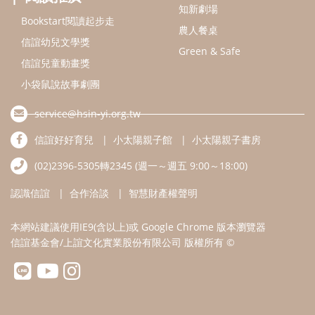
知新劇場
Bookstart閱讀起步走
農人餐桌
信誼幼兒文學獎
Green & Safe
信誼兒童動畫獎
小袋鼠說故事劇團
service@hsin-yi.org.tw
信誼好好育兒
小太陽親子館
小太陽親子書房
(02)2396-5305轉2345 (週一～週五 9:00～18:00)
認識信誼
合作洽談
智慧財產權聲明
本網站建議使用IE9(含以上)或 Google Chrome 版本瀏覽器
信誼基金會/上誼文化實業股份有限公司 版權所有 ©