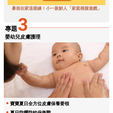
暑假在家這樣練！小一新鮮人「家庭模擬遊戲」
3
專題
嬰幼兒皮膚護理
寶寶夏日全方位皮膚保養要領
夏日防曬防蚊保衛戰