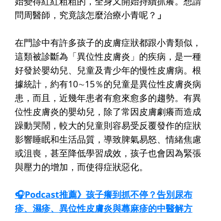
始變得紅紅粗粗的，全身又開始持續抓癢。想請
問周醫師，究竟該怎麼治療小青呢？
」
在門診中有許多孩子的皮膚症狀都跟小青類似，
這類被診斷為「異位性皮膚炎」的疾病，是一種
好發於嬰幼兒、兒童及青少年的慢性皮膚病。根
據統計，約有10∼15％的兒童是異位性皮膚炎病
患，而且，近幾年患者有愈來愈多的趨勢。有異
位性皮膚炎的嬰幼兒，除了常因皮膚劇癢而造成
躁動哭鬧，較大的兒童則容易受反覆發作的症狀
影響睡眠和生活品質，導致脾氣易怒、情緒焦慮
或沮喪，甚至降低學習成效，孩子也會因為緊張
與壓力的增加，而使得症狀惡化。
🎧Podcast推薦》孩子癢到抓不停？告別尿布
疹、濕疹、異位性皮膚炎與蕁麻疹的中醫解方