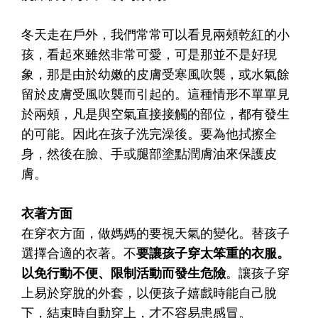
冬天走在戶外，我們常常可以看見兩頰乾紅的小
孩，看起來雖然非常可愛，可是那並不是好現
象，那是由於幼嫩的皮膚受寒風吹襲，或水氣餘
留於皮膚受風吹襲而引起的。這種情形不單單見
於兩頰，凡是與空氣直接接觸的部位，都有發生
的可能。因此在孩子洗完澡後。要為他拭擦全
身，然後在臉、手或腿部塗點潤膚油來保護皮
膚。
衣著方面
在穿衣方面，做媽媽的要視天氣的變化。替孩子
選擇合適的衣著。不
要讓孩子穿太笨重的衣服。
以免行動不便、限制活動而發生危險
。讓孩子穿
上易於穿脫的外套，以便孩子嬉戲時能自己脫
下，結束時自動穿上，才不容易患感冒。