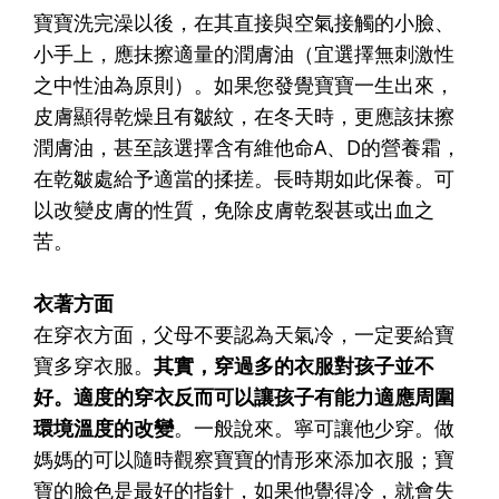
寶寶洗完澡以後，在其直接與空氣接觸的小臉、
小手上，應抹擦適量的潤膚油（宜選擇無刺激性
之中性油為原則）。如果您發覺寶寶一生出來，
皮膚顯得乾燥且有皺紋，在冬天時，更應該抹擦
潤膚油，甚至該選擇含有維他命A、D的營養霜，
在乾皺處給予適當的揉搓。長時期如此保養。可
以改變皮膚的性質，免除皮膚乾裂甚或出血之
苦。
衣著方面
在穿衣方面，父母不要認為天氣冷，一定要給寶
寶多穿衣服。
其實，穿過多的衣服對孩子並不
好。適度的穿衣反而可以讓孩子有能力適應周圍
環境溫度的改變
。一般說來。寧可讓他少穿。做
媽媽的可以隨時觀察寶寶的情形來添加衣服；寶
寶的臉色是最好的指針，如果他覺得冷，就會失