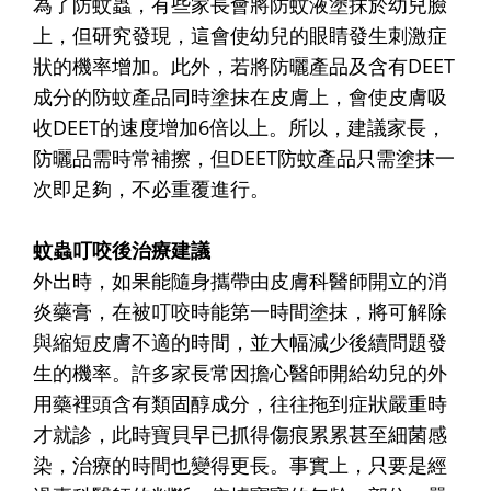
為了防蚊蟲，有些家長會將防蚊液塗抹於幼兒臉
上，但研究發現，這會使幼兒的眼睛發生刺激症
狀的機率增加。此外，若將防曬產品及含有DEET
成分的防蚊產品同時塗抹在皮膚上，會使皮膚吸
收DEET的速度增加6倍以上。所以，建議家長，
防曬品需時常補擦，但DEET防蚊產品只需塗抹一
次即足夠，不必重覆進行。
蚊蟲叮咬後治療建議
外出時，如果能隨身攜帶由皮膚科醫師開立的消
炎藥膏，在被叮咬時能第一時間塗抹，將可解除
與縮短皮膚不適的時間，並大幅減少後續問題發
生的機率。許多家長常因擔心醫師開給幼兒的外
用藥裡頭含有類固醇成分，往往拖到症狀嚴重時
才就診，此時寶貝早已抓得傷痕累累甚至細菌感
染，治療的時間也變得更長。事實上，只要是經