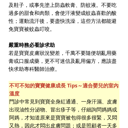
及鞋子，或事先塗上防蟲軟膏、防蚊液。不要吃
過多的甜食和肉類，會使汗液變成蚊蟲喜歡的酸
性；運動流汗後，要盡快洗澡，這些方法都能避
免寶寶被蚊蟲叮咬。
嚴重時務必看診求助
若是寶寶皮膚狀況變差，千萬不要隨便胡亂用藥
膏或口服成藥，更不可迷信及亂用偏方，應該盡
快求助專科醫師治療。
不可不知的寶寶健康成長 Tips～
適合嬰兒的室內
溫度
門診中常見到寶寶全身紅通通、一身汗濕、皮膚
出現油性分泌物、冒出疹子等，仔細詢問媽媽或
阿媽，才知道原來是寶寶被包得很多很緊，又悶
又熱，因此才悶出皮膚問題；或是照顧者一天多