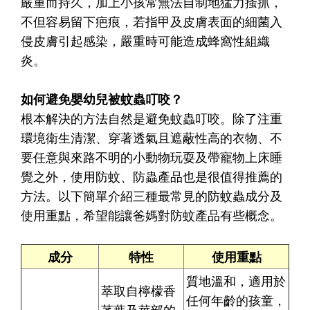
嚴重而持久，加上小孩常無法自制地猛力搔抓，
不但容易留下疤痕，若指甲及皮膚表面的細菌入
侵皮膚引起感染，嚴重時可能造成蜂窩性組織
炎。
如何避免嬰幼兒被蚊蟲叮咬？
根本解決的方法自然是避免蚊蟲叮咬。除了注重
環境衛生清潔、穿著透氣且遮蔽性高的衣物、不
要任意與來路不明的小動物玩耍及帶寵物上床睡
覺之外，使用防蚊、防蟲產品也是很值得推薦的
方法。以下簡單介紹三種最常見的防蚊蟲成分及
使用重點，希望能讓爸媽對防蚊產品有些概念。
成分
特性
使用重點
質地溫和，適用於
萃取自檸檬香
任何年齡的孩童，
茅葉及莖部的