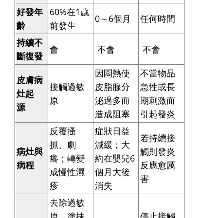
好發年
60%在1歲
0～6個月
任何時間
齡
前發生
持續不
會
不會
不會
斷復發
因悶熱使
不當物品
皮膚病
接觸過敏
皮脂腺分
急性或長
灶起
原
泌過多而
期刺激而
源
造成阻塞
引起發炎
反覆搔
症狀日益
若持續接
抓、劇
減緩；大
病灶與
觸則發炎
癢；轉變
約在嬰兒6
病程
反應愈厲
成慢性濕
個月大後
害
疹
消失
去除過敏
原，塗抹
停止接觸