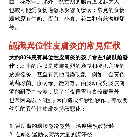
菌、花粉等。此外，兒童期的腸胃道比起大人，
也較可能受食物過敏原影響而發病；常見的食物
過敏原有牛奶、蛋白、小麥、花生和有殼海鮮類
等。
認識異位性皮膚炎的常見症狀
大約80%患有異位性皮膚炎的孩子會在1歲以前發
作
；基本的症狀是皮膚劇烈的癢感和搔抓之後的
皮膚發炎，甚至有其他感染現象，例如：金黃色
葡萄球菌、疹病毒、黴菌等。由於幼兒對於皮膚
癢的耐受性較差，除了半夜睡覺時會較嚴重外，
也常因為以下6種原因而造成陣發性發作，導致嬰
幼兒的異位性皮膚炎持續惡化：
1.
當所處的環境忽冷忽熱，溫度突然改變時；
2. 在劇烈運動或突然大量的流汗後；