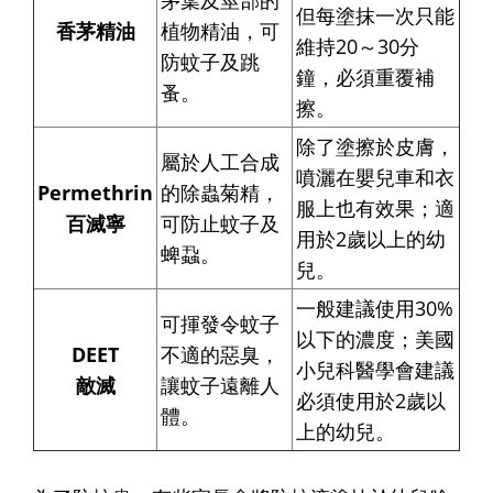
但每塗抹一次只能
香茅精油
植物精油，可
維持20～30分
防蚊子及跳
鐘，必須重覆補
蚤。
擦。
除了塗擦於皮膚，
屬於人工合成
噴灑在嬰兒車和衣
Permethrin
的除蟲菊精，
服上也有效果；適
百滅寧
可防止蚊子及
用於2歲以上的幼
蜱蝨。
兒。
一般建議使用30%
可揮發令蚊子
以下的濃度；美國
DEET
不適的惡臭，
小兒科醫學會建議
敵滅
讓蚊子遠離人
必須使用於2歲以
體。
上的幼兒。