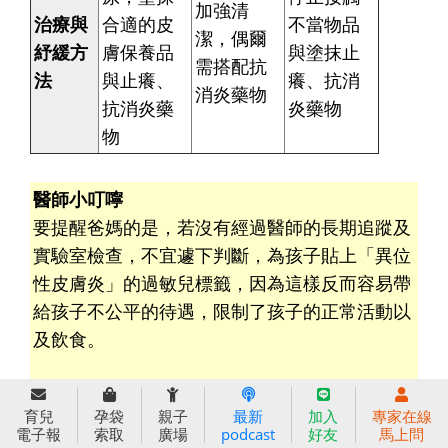
加強清
治療與
合適的皮
不當物品
潔，偶爾
紓緩方
膚保養品
與塗抹止
需搭配抗
法
與止癢、
癢、抗消
消炎藥物
抗消炎藥
炎藥物
物
醫師小叮嚀
要提醒爸媽的是，若沒有經過醫師的長期追蹤及
實驗室檢查，不宜遽下判斷，為孩子貼上「異位
性皮膚炎」的過敏兒標籤，因為這樣反而容易帶
給孩子不公平的待遇，限制了孩子的正常活動以
及飲食。
此外，由於異位性皮膚炎是慢性疾病，因此，
教
育兒
孕袋
親子
最新
加入
專家在線
導孩子學習接受並且學會照顧自己的皮膚是非常
電子報
索取
廣場
podcast
好友
馬上問