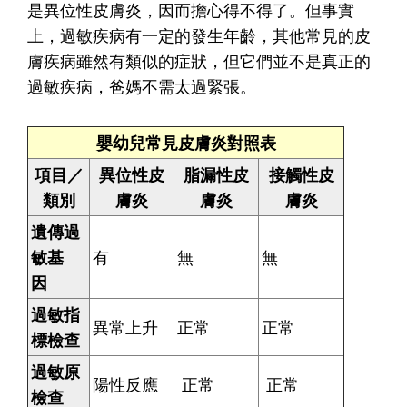
是異位性皮膚炎，因而擔心得不得了。但事實
上，過敏疾病有一定的發生年齡，其他常見的皮
膚疾病雖然有類似的症狀，但它們並不是真正的
過敏疾病，爸媽不需太過緊張。
嬰幼兒常見皮膚炎對照表
項目／
異位性皮
脂漏性皮
接觸性皮
類別
膚炎
膚炎
膚炎
遺傳過
敏基
有
無
無
因
過敏指
異常上升
正常
正常
標檢查
過敏原
陽性反應
正常
正常
檢查