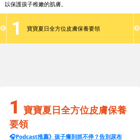
感，不但容易受到外界刺激的傷害，對熱的調節能力
以保護孩子稚嫩的肌膚。
也較不佳。因此，爸媽要注意讓孩子穿著適當，保持
清潔、勤換衣物，做好防曬與保濕，避免蚊蟲接近，
1
以保護孩子稚嫩的肌膚。
寶寶夏日全方位皮膚保養要領
1
寶寶夏日全方位皮膚保養要領
1
寶寶夏日全方位皮膚保養
要領
🎧Podcast推薦》孩子癢到抓不停？告別尿布