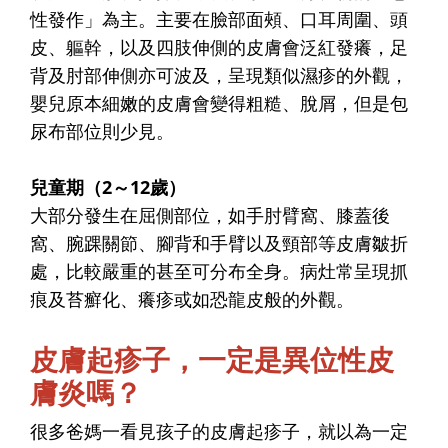
性發作」為主。主要在臉部面頰、口耳周圍、頭
皮、軀幹，以及四肢伸側的皮膚會泛紅發癢，足
背及肘部伸側亦可波及，呈現類似濕疹的外觀，
嬰兒原本細嫩的皮膚會變得粗糙、脫屑，但是包
尿布部位則少見。
兒童期（2～12歲）
大部分發生在屈側部位，如手肘臂窩、膝蓋後
窩、腕踝關節、腳背和手臂以及頸部等皮膚皺折
處，比較嚴重的甚至可分布全身。病灶常呈現抓
痕及苔癬化、癢疹或如恐龍皮般的外觀。
皮膚起疹子，一定是異位性皮
膚炎嗎？
很多爸媽一看見孩子的皮膚起疹子，就以為一定