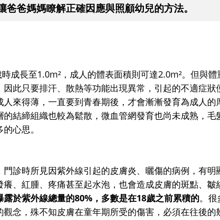
讓爸爸媽媽瞭解正確因應與照顧幼兒的方法。
歲時成長至1.0m²，成人的體表面積則可達2.0m²。但與體
，因此只要排汗、散熱等功能出現異常，引起的不適症狀
成人來得薄，一直要到青春期後，才會漸漸發育為成人的
層的結締組織也較為鬆散，微血管網發育也尚未成熟，毛
多的心思。
，門診時所見因紫外線引起的皮膚炎、曬傷的病例，有明
發癢、紅腫、疼痛甚至起水泡，也會造成皮膚的斑點、皺
露於紫外線總量的80%，多數是在18歲之前累積的
。很
的觀念，殊不知皮膚在童年期所受的傷害，必須在往後的