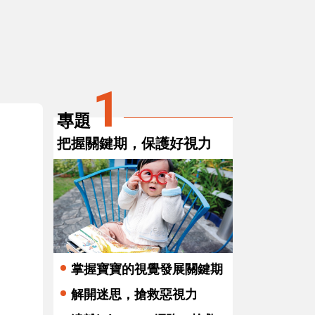
3
4
寶寶不
冬季嬰幼兒皮膚保養要領
炎！
1
專題
把握關鍵期，保護好視力
掌握寶寶的視覺發展關鍵期
解開迷思，搶救惡視力