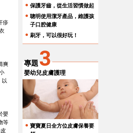
保護牙齒，從生活習慣做起
聰明使用潔牙產品，維護孩
汗疹
子口腔健康
衣
刷牙，可以很好玩！
3
專題
清爽
小
嬰幼兒皮膚護理
、以
於嬰
物等
寶寶夏日全方位皮膚保養要
的皮