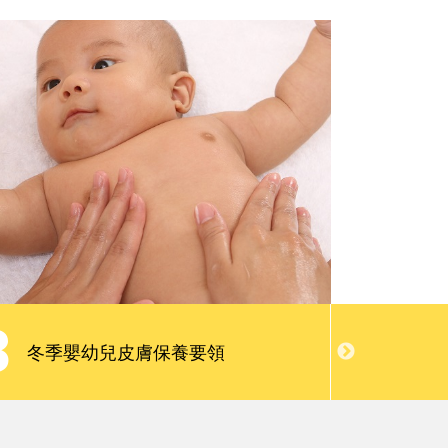
親子慢讀
請問專家
會員限定服務
3
4
寶寶不
冬季嬰幼兒皮膚保養要領
炎！