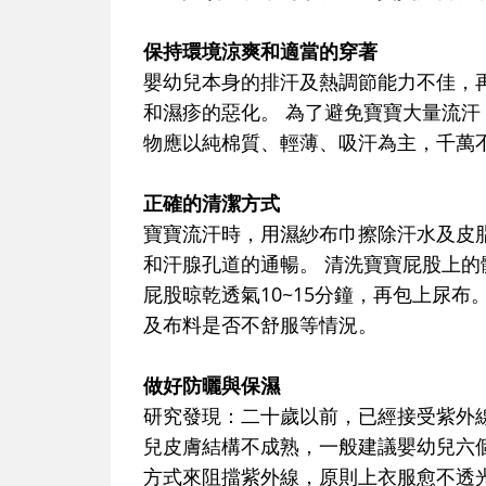
保持環境涼爽和適當的穿著
嬰幼兒本身的排汗及熱調節能力不佳，
和濕疹的惡化。 為了避免寶寶大量流
物應以純棉質、輕薄、吸汗為主，千萬
正確的清潔方式
寶寶流汗時，用濕紗布巾擦除汗水及皮
和汗腺孔道的通暢。 清洗寶寶屁股上
屁股晾乾透氣10~15分鐘，再包上尿
及布料是否不舒服等情況。
做好防曬與保濕
研究發現：二十歲以前，已經接受紫外
兒皮膚結構不成熟，一般建議嬰幼兒六
方式來阻擋紫外線，原則上衣服愈不透