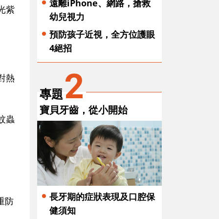
遠離iPhone、網路，搶救
光紫
幼兒視力
預防孩子近視，全方位護眼
4絕招
2
對熱
專題
寶貝牙齒，從小開始
蚊蟲
長牙期的症狀表現及口腔保
重防
健須知