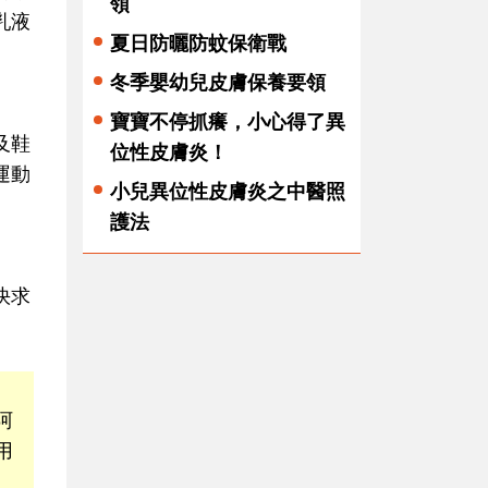
領
乳液
夏日防曬防蚊保衛戰
冬季嬰幼兒皮膚保養要領
寶寶不停抓癢，小心得了異
及鞋
位性皮膚炎！
運動
小兒異位性皮膚炎之中醫照
護法
快求
阿
用