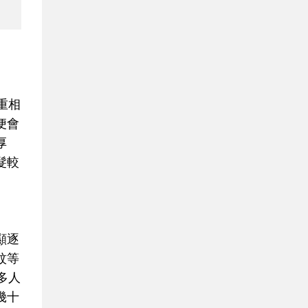
重相
便會
厚
髮較
顯逐
紋等
多人
幾十