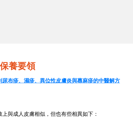
2
夏日防曬防蚊保衛戰
保養要領
？告別尿布疹、濕疹、異位性皮膚炎與蕁麻疹的中醫解方
致上與成人皮膚相似，但也有些相異如下：