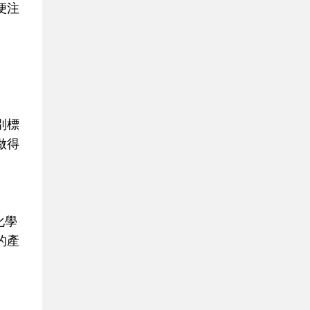
便注
別標
做得
化學
的產