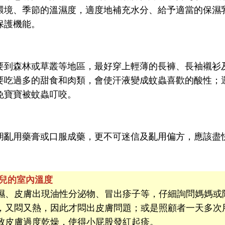
環境、季節的溫濕度，適度地補充水分、給予適當的保濕
保護機能。
要到森林或草叢等地區，最好穿上輕薄的長褲、長袖襯衫
要吃過多的甜食和肉類，會使汗液變成蚊蟲喜歡的酸性；
免寶寶被蚊蟲叮咬。
胡亂用藥膏或口服成藥，更不可迷信及亂用偏方，應該盡
兒的室內溫度
濕、皮膚出現油性分泌物、冒出疹子等，仔細詢問媽媽或
，又悶又熱，因此才悶出皮膚問題；或是照顧者一天多次
致皮膚過度乾燥，使得小屁股發紅起疹。