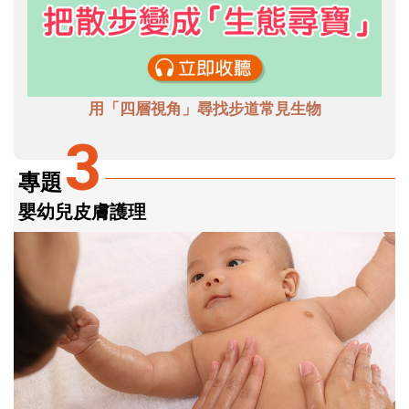
用「四層視角」尋找步道常見生物
3
專題
嬰幼兒皮膚護理