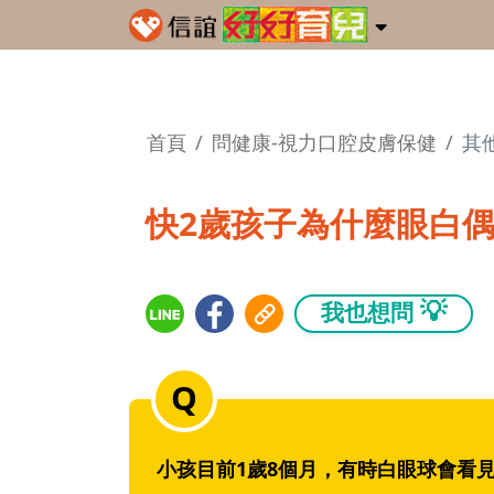
首頁
問健康-視力口腔皮膚保健
其
快2歲孩子為什麼眼白
💡
我也想問
小孩目前1歲8個月，有時白眼球會看