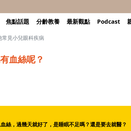
焦點話題
分齡教養
最新觀點
Podcast
他常見小兒眼科疾病
偶有血絲呢？
見血絲，過幾天就好了，是睡眠不足嗎？還是要去就醫？