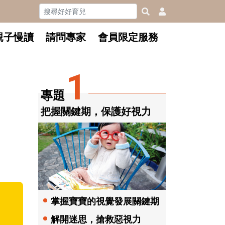
親子慢讀
請問專家
會員限定服務
1
專題
把握關鍵期，保護好視力
掌握寶寶的視覺發展關鍵期
解開迷思，搶救惡視力