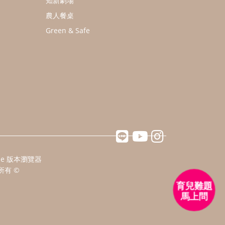
知新劇場
農人餐桌
Green & Safe
ome 版本瀏覽器
所有 ©
育兒難題
馬上問