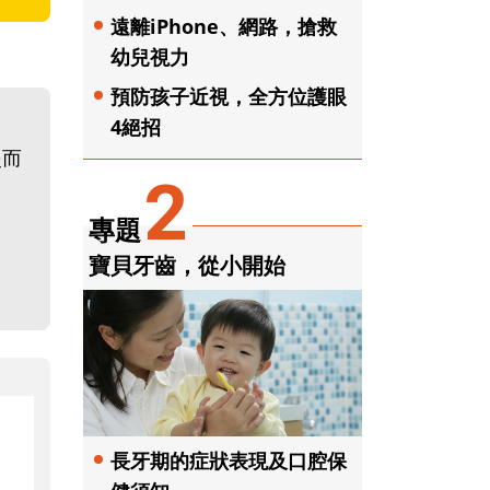
遠離iPhone、網路，搶救
幼兒視力
預防孩子近視，全方位護眼
4絕招
炎而
2
專題
寶貝牙齒，從小開始
長牙期的症狀表現及口腔保