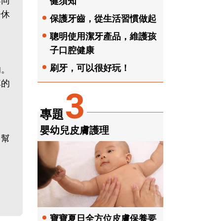
與同
健須知
子休
保護牙齒，從生活習慣做起
聰明使用潔牙產品，維護孩
子口腔健康
刷牙，可以很好玩！
的。
掉的
3
專題
嬰幼兒皮膚護理
多幫
寶寶夏日全方位皮膚保養要