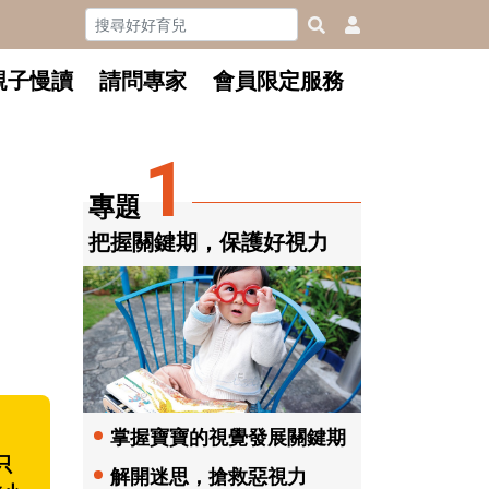
親子慢讀
請問專家
會員限定服務
1
專題
把握關鍵期，保護好視力
掌握寶寶的視覺發展關鍵期
只
解開迷思，搶救惡視力