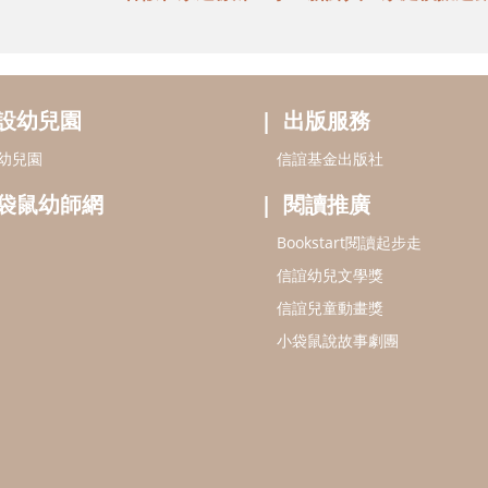
設幼兒園
出版服務
幼兒園
信誼基金出版社
袋鼠幼師網
閱讀推廣
Bookstart閱讀起步走
信誼幼兒文學獎
信誼兒童動畫獎
小袋鼠說故事劇團