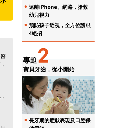
擊小
遠離iPhone、網路，搶救
幼兒視力
預防孩子近視，全方位護眼
4絕招
2
的醫
專題
下，
寶貝牙齒，從小開始
此，
長牙期的症狀表現及口腔保