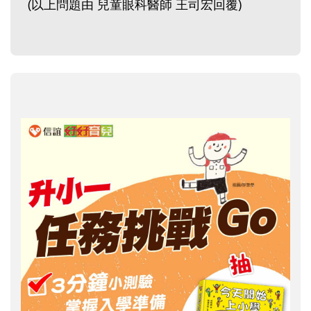
(以上問題由 兒童眼科醫師 王司宏回覆)