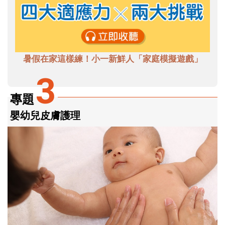
暑假在家這樣練！小一新鮮人「家庭模擬遊戲」
3
專題
嬰幼兒皮膚護理