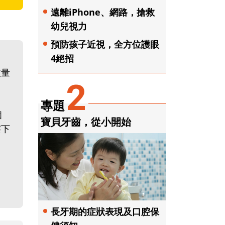
遠離iPhone、網路，搶救
幼兒視力
預防孩子近視，全方位護眼
4絕招
收量
2
專題
個
寶貝牙齒，從小開始
擦下
長牙期的症狀表現及口腔保