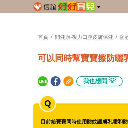
首頁
問健康-視力口腔皮膚保健
防
可以同時幫寶寶擦防曬
💡
我也想問
目前給寶寶同時使用防蚊護膚乳霜和防