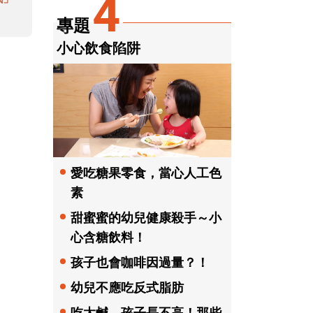
4
專題
小心飲食陷阱
愛吃糖果零食，當心人工色
素
甜蜜蜜的幼兒健康殺手～小
心含糖飲料！
孩子也會咖啡因過量？！
幼兒不應吃反式脂肪
吃太鹹，孩子長不高！那些