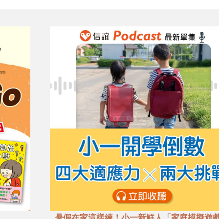
暑假在家這樣練！小一新鮮人「家庭模擬遊