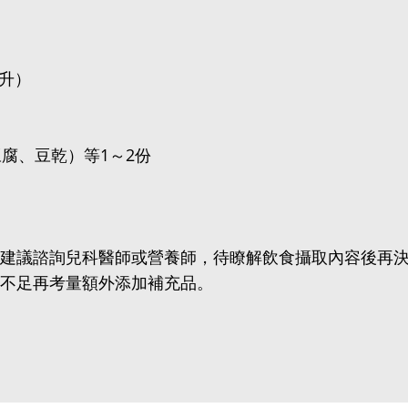
毫升）
豆腐、豆乾）等1～2份
建議諮詢兒科醫師或營養師，待瞭解飲食攝取內容後再
不足再考量額外添加補充品。