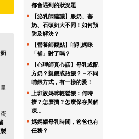
都會遇到的狀況題
【泌乳師建議】脹奶、塞
奶、石頭奶大不同！如何預
防及解決？
【營養師觀點】哺乳媽咪
蛋奶
「補」對了嗎？
【心理師真心話】母乳或配
方奶？親餵或瓶餵？－不同
哺餵方式，有一樣的愛！
含量
上班族媽咪輕鬆餵：何時
擠？怎麼擠？怎麼保存與解
凍...
：蛋
媽媽餵母乳時間，爸爸也有
補
任務？
類製