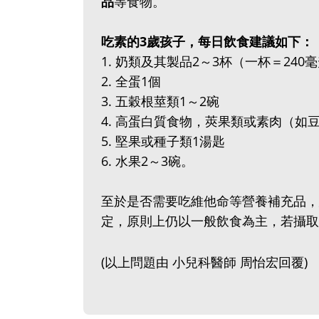
品
等食物。
吃素的3歲孩子，每日飲食建議如下：
1. 奶類及其製品2～3杯（一杯＝240
2. 全蛋1個
3. 五穀根莖類1～2碗
4. 高蛋白質食物，莢果類或素肉（如
5. 堅果或種子類1湯匙
6. 水果2～3碗。
至於是否需要吃維他命等營養補充品，
定，原則上仍以一般飲食為主，若攝取
(以上問題由 小兒科醫師 周怡宏回覆)