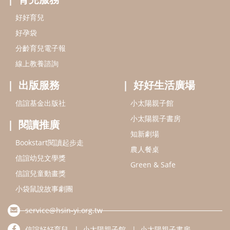
好好育兒
好孕袋
分齡育兒電子報
線上教養諮詢
出版服務
好好生活廣場
信誼基金出版社
小太陽親子館
小太陽親子書房
閱讀推廣
知新劇場
Bookstart閱讀起步走
農人餐桌
信誼幼兒文學獎
Green & Safe
信誼兒童動畫獎
小袋鼠說故事劇團
service@hsin-yi.org.tw
信誼好好育兒
小太陽親子館
小太陽親子書房