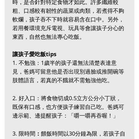
時，是否針對特定食物才如此。許多纖維較
粗、口感較有韌性的蔬菜或肉類，若煮得不夠
軟爛，孩子吞不下時就容易含在口中。另外，
若用餐環境充斥電視、玩具等會讓孩子分心的
東西，自然也無法專心吃飯。
讓孩子愛吃飯tips
1. 不勉強：1歲半的孩子還無法清楚表達意
見，爸媽可留意他是否出現別過臉或推開碗等
肢體語言，若真的不餓就不需勉強他吃。
2. 好入口：將食物切成0.5立方公分小丁狀，
既保有口感，也方便孩子練習自己吃。爸媽可
邊示範、邊提醒孩子：「嚼一嚼再吞喔！」
3. 限時間
：
餵飯時間以30分鐘為限，若孩子自