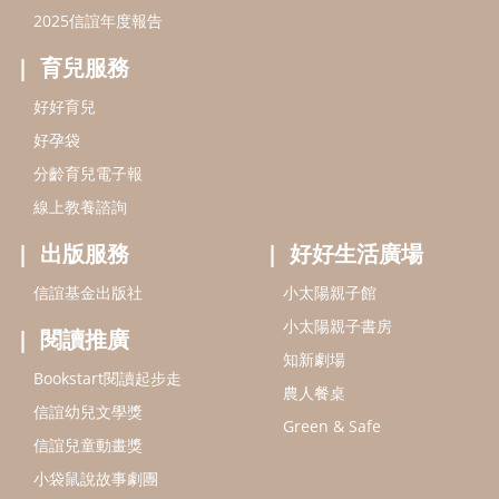
2025信誼年度報告
育兒服務
好好育兒
好孕袋
分齡育兒電子報
線上教養諮詢
出版服務
好好生活廣場
信誼基金出版社
小太陽親子館
小太陽親子書房
閱讀推廣
知新劇場
Bookstart閱讀起步走
農人餐桌
信誼幼兒文學獎
Green & Safe
信誼兒童動畫獎
小袋鼠說故事劇團