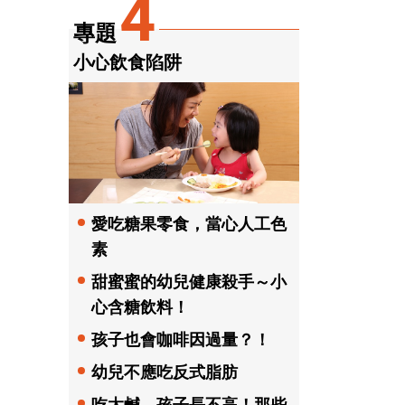
4
專題
小心飲食陷阱
愛吃糖果零食，當心人工色
素
甜蜜蜜的幼兒健康殺手～小
心含糖飲料！
孩子也會咖啡因過量？！
幼兒不應吃反式脂肪
吃太鹹，孩子長不高！那些