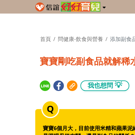
首頁
問健康-飲食與營養
添加副食
寶寶剛吃副食品就解稀
💡
我也想問
寶寶6個月大，目前使用米精和蘋果泥