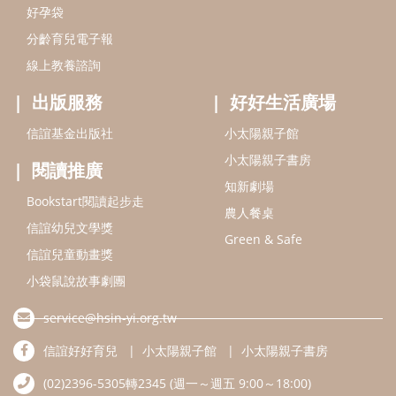
好孕袋
分齡育兒電子報
線上教養諮詢
出版服務
好好生活廣場
信誼基金出版社
小太陽親子館
小太陽親子書房
閱讀推廣
知新劇場
Bookstart閱讀起步走
農人餐桌
信誼幼兒文學獎
Green & Safe
信誼兒童動畫獎
小袋鼠說故事劇團
service@hsin-yi.org.tw
信誼好好育兒
小太陽親子館
小太陽親子書房
(02)2396-5305轉2345 (週一～週五 9:00～18:00)