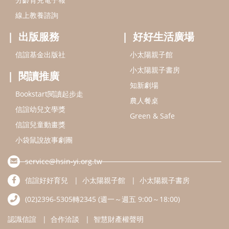
線上教養諮詢
出版服務
好好生活廣場
信誼基金出版社
小太陽親子館
小太陽親子書房
閱讀推廣
知新劇場
Bookstart閱讀起步走
農人餐桌
信誼幼兒文學獎
Green & Safe
信誼兒童動畫獎
小袋鼠說故事劇團
service@hsin-yi.org.tw
信誼好好育兒
小太陽親子館
小太陽親子書房
(02)2396-5305轉2345 (週一～週五 9:00～18:00)
認識信誼
合作洽談
智慧財產權聲明