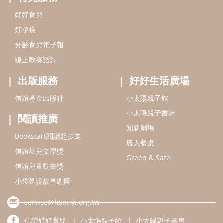
好好育兒
好孕袋
分齡育兒電子報
線上教養諮詢
出版服務
好好生活廣場
信誼基金出版社
小太陽親子館
小太陽親子書房
閱讀推廣
知新劇場
Bookstart閱讀起步走
農人餐桌
信誼幼兒文學獎
Green & Safe
信誼兒童動畫獎
小袋鼠說故事劇團
service@hsin-yi.org.tw
信誼好好育兒
小太陽親子館
小太陽親子書房