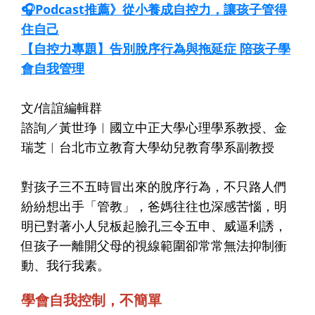
🎧Podcast推薦》從小養成自控力，讓孩子管得
住自己
【自控力專題】告別脫序行為與拖延症 陪孩子學
會自我管理
文/信誼編輯群
諮詢／黃世琤︱國立中正大學心理學系教授、金
瑞芝︱台北市立教育大學幼兒教育學系副教授
對孩子三不五時冒出來的脫序行為，不只路人們
紛紛想出手「管教」，爸媽往往也深感苦惱，明
明已對著小人兒板起臉孔三令五申、威逼利誘，
但孩子一離開父母的視線範圍卻常常無法抑制衝
動、我行我素。
學會自我控制，不簡單