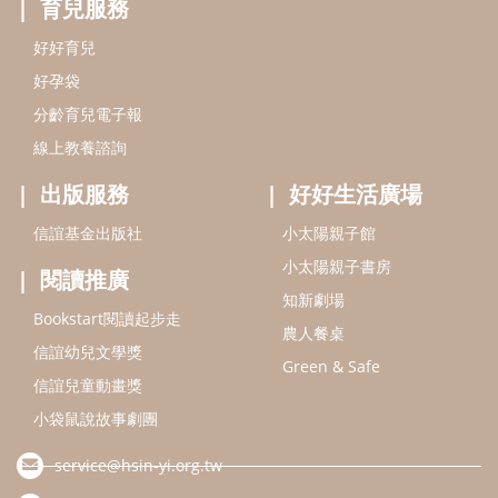
育兒服務
好好育兒
好孕袋
分齡育兒電子報
線上教養諮詢
出版服務
好好生活廣場
信誼基金出版社
小太陽親子館
小太陽親子書房
閱讀推廣
知新劇場
Bookstart閱讀起步走
農人餐桌
信誼幼兒文學獎
Green & Safe
信誼兒童動畫獎
小袋鼠說故事劇團
service@hsin-yi.org.tw