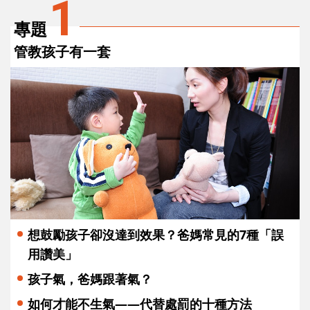
1
專題
管教孩子有一套
想鼓勵孩子卻沒達到效果？爸媽常見的7種「誤
用讚美」
孩子氣，爸媽跟著氣？
如何才能不生氣——代替處罰的十種方法