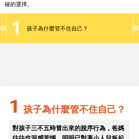
緒，表現出合宜地行為舉止。現代孩子身處於到處都
確的選擇。
是誘惑與陷阱的環境中，爸媽應該為孩子打下自控力
的根基，當孩子能夠堅守心中的那把尺，就能做出正
1
確的選擇。
孩子為什麼管不住自己？
1
孩子為什麼管不住自己？
1
孩子為什麼管不住自己？
對孩子三不五時冒出來的脫序行為，爸媽
往往也深感苦惱，明明已對著小人兒板起