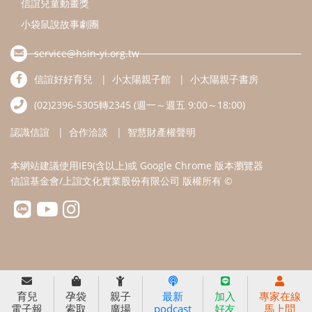
信誼兒童動畫獎
小袋鼠說故事劇團
service@hsin-yi.org.tw
信誼好好育兒
小太陽親子館
小太陽親子書房
(02)2396-5305轉2345 (週一～週五 9:00～18:00)
認識信誼
合作洽談
智慧財產權聲明
本網站建議使用IE9(含以上)或 Google Chrome 版本瀏覽器
信誼基金會/上誼文化實業股份有限公司 版權所有 ©
育兒
孕袋
親子
最新
加入
專家在線
電子報
索取
廣場
podcast
好友
馬上問