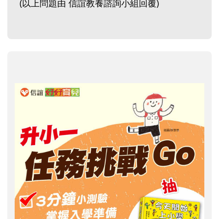
(以上問題由 信誼教養諮詢小組回覆)