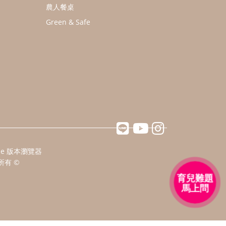
農人餐桌
Green & Safe
ome 版本瀏覽器
所有 ©
育兒難題
馬上問