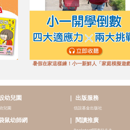
暑假在家這樣練！小一新鮮人「家庭模擬遊
設幼兒園
出版服務
幼兒園
信誼基金出版社
袋鼠幼師網
閱讀推廣