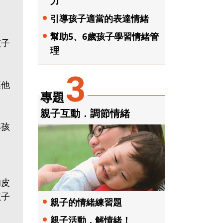
力
引導孩子適當的表達情緒
幫助5、6歲孩子學習情緒管
孩子
理
3
讓他
專題
親子互動．調節情緒
解孩
的皮
孩子
親子的情緒練習題
親子活動．解情緒！