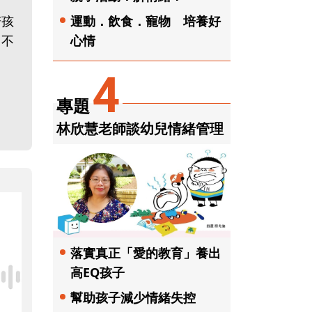
運動．飲食．寵物 培養好
若孩
心情
，不
4
專題
林欣慧老師談幼兒情緒管理
落實真正「愛的教育」養出
高EQ孩子
幫助孩子減少情緒失控