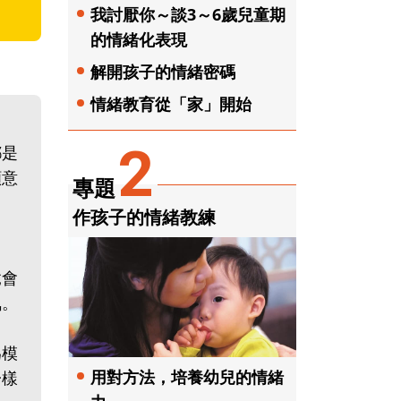
我討厭你～談3～6歲兒童期
的情緒化表現
解開孩子的情緒密碼
情緒教育從「家」開始
2
都是
願意
專題
作孩子的情緒教練
竟會
氣。
為模
用對方法，培養幼兒的情緒
一樣