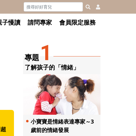
親子慢讀
請問專家
會員限定服務
1
專題
了解孩子的「情緒」
小寶寶是情緒表達專家～3
用超
歲前的情緒發展