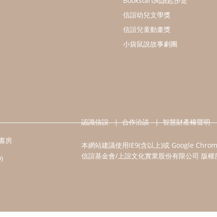
Bookstart閱讀起步走
信誼幼兒文學獎
信誼兒童動畫獎
小袋鼠說故事劇團
認識信誼
合作洽談
智慧財產權聲明
書房
本網站建議使用IE9(含以上)或 Google Chr
信誼基金會/上誼文化實業股份有限公司 版權
)