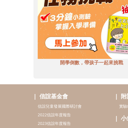
開學倒數，帶孩子一起來挑戰
信誼基金會
附
信誼兒童發展國際研討會
實驗
2022信誼年度報告
小
2023信誼年度報告