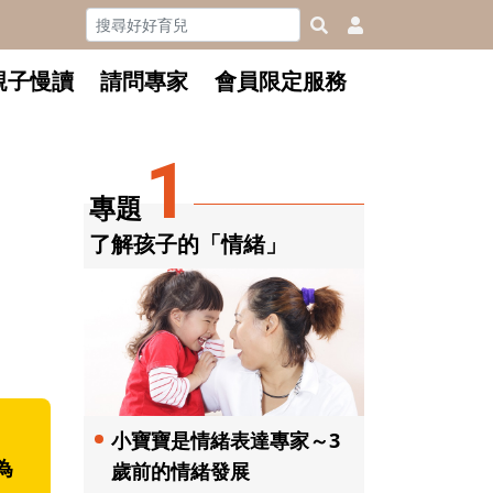
親子慢讀
請問專家
會員限定服務
1
專題
了解孩子的「情緒」
小寶寶是情緒表達專家～3
為
歲前的情緒發展