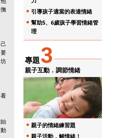
力
跟他
安撫
引導孩子適當的表達情緒
幫助5、6歲孩子學習情緒管
理
自己
3
，要
專題
考坊
親子互動．調節情緒
導看
開始
親子的情緒練習題
慣動
親子活動．解情緒！