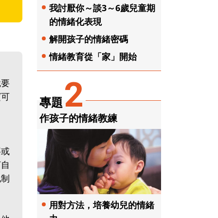
我討厭你～談3～6歲兒童期
的情緒化表現
解開孩子的情緒密碼
情緒教育從「家」開始
2
就要
寶可
專題
作孩子的情緒教練
事或
打自
地制
用對方法，培養幼兒的情緒