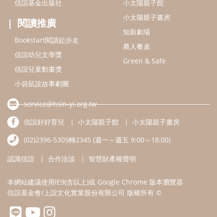
信誼基金出版社
小太陽親子館
小太陽親子書房
閱讀推廣
知新劇場
Bookstart閱讀起步走
農人餐桌
信誼幼兒文學獎
Green & Safe
信誼兒童動畫獎
小袋鼠說故事劇團
service@hsin-yi.org.tw
信誼好好育兒
小太陽親子館
小太陽親子書房
(02)2396-5305轉2345 (週一～週五 9:00～18:00)
認識信誼
合作洽談
智慧財產權聲明
本網站建議使用IE9(含以上)或 Google Chrome 版本瀏覽器
信誼基金會/上誼文化實業股份有限公司 版權所有 ©