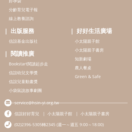
好孕袋
分齡育兒電子報
線上教養諮詢
出版服務
好好生活廣場
信誼基金出版社
小太陽親子館
小太陽親子書房
閱讀推廣
知新劇場
Bookstart閱讀起步走
農人餐桌
信誼幼兒文學獎
Green & Safe
信誼兒童動畫獎
小袋鼠說故事劇團
service@hsin-yi.org.tw
信誼好好育兒
小太陽親子館
小太陽親子書房
(02)2396-5305轉2345 (週一～週五 9:00～18:00)