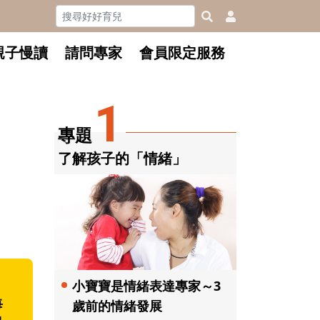
親子慢讀
請問專家
會員限定服務
1
專題
了解孩子的「情緒」
小寶寶是情緒表達專家～3
每
歲前的情緒發展