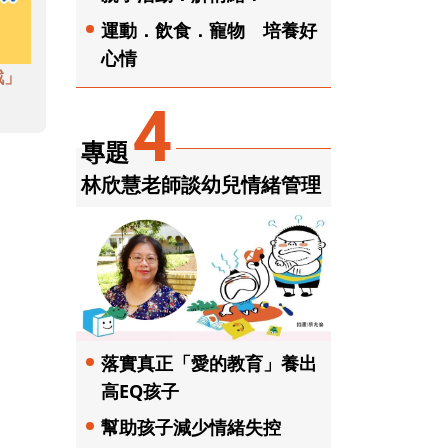
運動．飲食．寵物 培養好
心情
戲」
4
專題
林欣慧老師談幼兒情緒管理
落實真正「愛的教育」養出
高EQ孩子
幫助孩子減少情緒失控