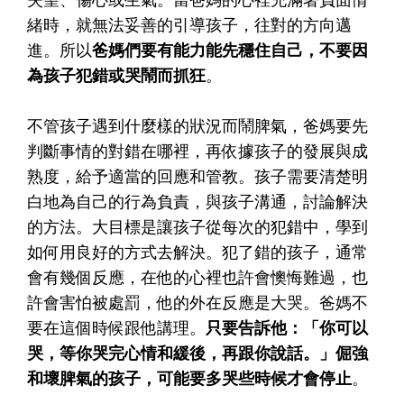
緒時，就無法妥善的引導孩子，往對的方向邁
進。所以
爸媽們要有能力能先穩住自己，不要因
為孩子犯錯或哭鬧而抓狂
。
不管孩子遇到什麼樣的狀況而鬧脾氣，爸媽要先
判斷事情的對錯在哪裡，再依據孩子的發展與成
熟度，給予適當的回應和管教。孩子需要清楚明
白地為自己的行為負責，與孩子溝通，討論解決
的方法。大目標是讓孩子從每次的犯錯中，學到
如何用良好的方式去解決。犯了錯的孩子，通常
會有幾個反應，在他的心裡也許會懊悔難過，也
許會害怕被處罰，他的外在反應是大哭。爸媽不
要在這個時候跟他講理。
只要告訴他：「你可以
哭，等你哭完心情和緩後，再跟你說話。」倔強
和壞脾氣的孩子，可能要多哭些時候才會停止
。