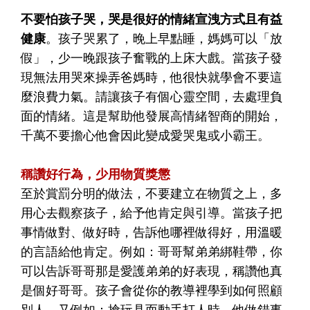
不要怕孩子哭，哭是很好的情緒宣洩方式且有益
健康
。孩子哭累了，晚上早點睡，媽媽可以「放
假」，少一晚跟孩子奮戰的上床大戲。當孩子發
現無法用哭來操弄爸媽時，他很快就學會不要這
麼浪費力氣。請讓孩子有個心靈空間，去處理負
面的情緒。這是幫助他發展高情緒智商的開始，
千萬不要擔心他會因此變成愛哭鬼或小霸王。
稱讚好行為，少用物質獎懲
至於賞罰分明的做法，不要建立在物質之上，多
用心去觀察孩子，給予他肯定與引導。當孩子把
事情做對、做好時，告訴他哪裡做得好，用溫暖
的言語給他肯定。例如：哥哥幫弟弟綁鞋帶，你
可以告訴哥哥那是愛護弟弟的好表現，稱讚他真
是個好哥哥。孩子會從你的教導裡學到如何照顧
別人。又例如：搶玩具而動手打人時，他做錯事