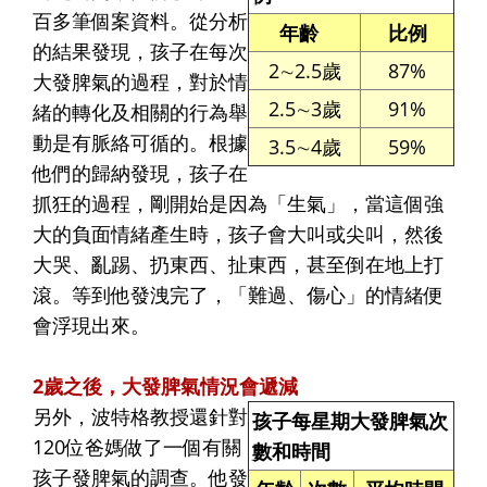
百多筆個案資料。從分析
年齡
比例
的結果發現，孩子在每次
2∼2.5歲
87%
大發脾氣的過程，對於情
2.5∼3歲
91%
緒的轉化及相關的行為舉
動是有脈絡可循的。根據
3.5∼4歲
59%
他們的歸納發現，孩子在
抓狂的過程，剛開始是因為「生氣」，當這個強
大的負面情緒產生時，孩子會大叫或尖叫，然後
大哭、亂踢、扔東西、扯東西，甚至倒在地上打
滾。等到他發洩完了，「難過、傷心」的情緒便
會浮現出來。
2歲之後，大發脾氣情況會遞減
另外，波特格教授還針對
孩子每星期大發脾氣次
120位爸媽做了一個有關
數和時間
孩子發脾氣的調查。他發