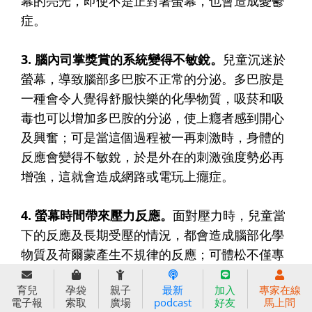
幕的亮光，即使不是正對著螢幕，也會造成憂鬱
症。
3. 腦內司掌獎賞的系統變得不敏銳。
兒童沉迷於
螢幕，導致腦部多巴胺不正常的分泌。多巴胺是
一種會令人覺得舒服快樂的化學物質，吸菸和吸
毒也可以增加多巴胺的分泌，使上癮者感到開心
及興奮；可是當這個過程被一再刺激時，身體的
反應會變得不敏銳，於是外在的刺激強度勢必再
增強，這就會造成網路或電玩上癮症。
4. 螢幕時間帶來壓力反應。
面對壓力時，兒童當
下的反應及長期受壓的情況，都會造成腦部化學
物質及荷爾蒙產生不規律的反應；可體松不僅專
掌調控長期壓力的功能，同時也與憂鬱感互為因
育兒
孕袋
親子
最新
加入
專家在線
果關係，長期的過度反應和上癮，除了造成惡性
電子報
索取
廣場
podcast
好友
馬上問