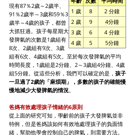
年齡
次數
平均時間
現有87％2歲～2歲半、
1 歲
8
2 分鐘
91％2歲半～3歲和59％3
2 歲
9
4分鐘
歲半～4歲的孩子，都曾
大抓狂過。孩子每星期大
3 歲
6
4 分鐘
發脾氣的次數是1歲組有
4 歲
5
5分鐘
8次、2歲組有9次、3歲
組有6次、4歲組有5次。至於每次發脾氣的平均
時間長度，1歲組是2分鐘、2～3歲組4分鐘、4歲
組5分鐘。從這些分析，我們可以確定的是，
孩子
一旦過了2歲的「麻煩期」，多數的孩子的確能慢
慢地減少大發脾氣的情況
。
爸媽有效處理孩子情緒的6原則
從上面的研究可知，學齡前的孩子大發脾氣並非
特例，但是爸媽該如何有效地處理孩子的負面情
緒，幫助他學會控制自己的脾氣，則需要方法。