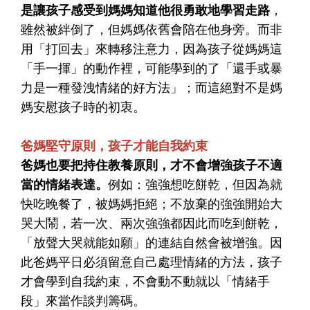
是讓孩子感受到媽媽知道他很勇敢地學習走路
，
雖然被絆倒了，但媽媽依舊會陪在他身旁。而非
用「打回去」來轉移注意力，因為孩子從媽媽這
「手一揮」的動作裡，可能學到的了「還手或暴
力是一種發洩情緒的好方法」；而這絕對不是媽
媽安慰孩子時的初衷。
爸媽堅守原則，孩子才能自我約束
爸媽也要把持住教養原則，才不會增強孩子不適
當的情緒表達。
例如：強強想吃餅乾，但因為就
快吃晚餐了，被媽媽拒絕；不放棄的強強開始大
哭大鬧，若一次、兩次強強都因此而吃到餅乾，
「放聲大哭就能如願」的連結自然會被增強。因
此爸媽平日必須留意自己處理情緒的方法，孩子
才會學到自我約束，不會動不動就以「情緒手
段」來當作談判籌碼。