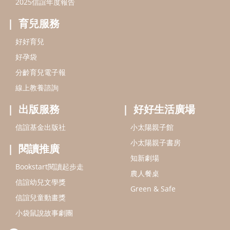
2025信誼年度報告
育兒服務
好好育兒
好孕袋
分齡育兒電子報
線上教養諮詢
出版服務
好好生活廣場
信誼基金出版社
小太陽親子館
小太陽親子書房
閱讀推廣
知新劇場
Bookstart閱讀起步走
農人餐桌
信誼幼兒文學獎
Green & Safe
信誼兒童動畫獎
小袋鼠說故事劇團