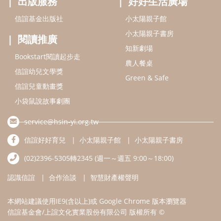
出版服務
好好生活廣場
信誼基金出版社
小太陽親子館
小太陽親子書房
閱讀推廣
知新劇場
Bookstart閱讀起步走
農人餐桌
信誼幼兒文學獎
Green & Safe
信誼兒童動畫獎
小袋鼠說故事劇團
service@hsin-yi.org.tw
信誼好好育兒
小太陽親子館
小太陽親子書房
(02)2396-5305轉2345 (週一～週五 9:00～18:00)
認識信誼
合作洽談
智慧財產權聲明
本網站建議使用IE9(含以上)或 Google Chrome 版本瀏覽器
信誼基金會/上誼文化實業股份有限公司 版權所有 ©