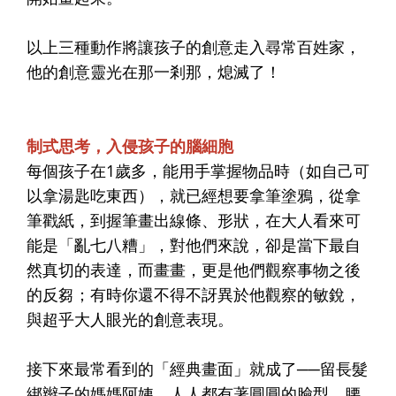
以上三種動作將讓孩子的創意走入尋常百姓家，
他的創意靈光在那一剎那，熄滅了！
制式思考，入侵孩子的腦細胞
每個孩子在1歲多，能用手掌握物品時（如自己可
以拿湯匙吃東西），就已經想要拿筆塗鴉，從拿
筆戳紙，到握筆畫出線條、形狀，在大人看來可
能是「亂七八糟」，對他們來說，卻是當下最自
然真切的表達，而
畫畫，更是他們觀察事物之後
的反芻
；有時你還不得不訝異於他觀察的敏銳，
與超乎大人眼光的創意表現。
接下來最常看到的「經典畫面」就成了──留長髮
綁辮子的媽媽阿姨、人人都有著圓圓的臉型，腰