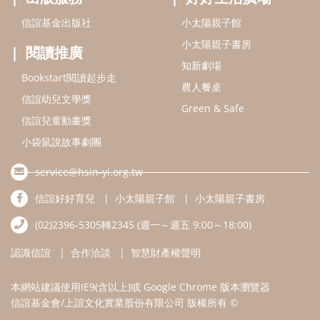
信誼基金出版社
小太陽親子館
小太陽親子書房
閱讀推廣
知新劇場
Bookstart閱讀起步走
農人餐桌
信誼幼兒文學獎
Green & Safe
信誼兒童動畫獎
小袋鼠說故事劇團
service@hsin-yi.org.tw
信誼好好育兒
小太陽親子館
小太陽親子書房
(02)2396-5305轉2345 (週一～週五 9:00～18:00)
認識信誼
合作洽談
智慧財產權聲明
本網站建議使用IE9(含以上)或 Google Chrome 版本瀏覽器
信誼基金會/上誼文化實業股份有限公司 版權所有 ©