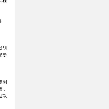
展程
群
狀胡
形塗
覺刺
響，
且散