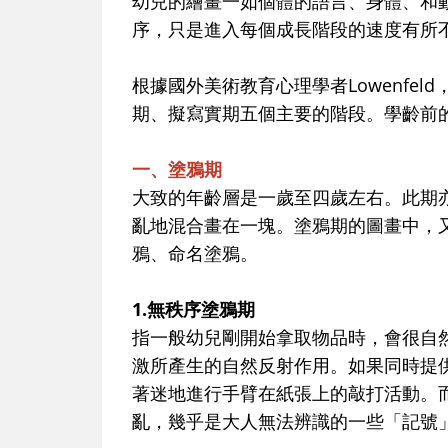
幼兒的繪畫一如個體的語言、身體、和
序，只是進入每個成長階段的速度有所
根據國外美術教育心理學者Lowenfe
期、擬寫實期五個主要的階段。學齡前
一、塗鴉期
大致的年齡層是一歲至四歲左右。此期
亂地混合畫在一塊。塗鴉期的圖畫中，
鴉、命名塗鴉。
1.無秩序塗鴉期
指一般幼兒剛開始拿取物品時，會很自
激所產生的自然反射作用。如果同時提
著迷地進行手臂在紙張上的敲打活動。
亂，幾乎是大人無法辨識的一些「記號