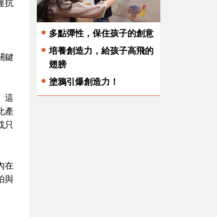
達抗
多點彈性，保住孩子的創意
培養創造力，給孩子高飛的
關鍵
翅膀
塗鴉引爆創造力！
」這
此產
或只
內在
怕與