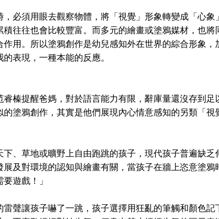
時，必須用眼去觀察物體，將「視覺」形象轉變成「心象
累積往往也會比較豐富。而多元的繪畫或塗鴉媒材，也將
合作用。所以塗鴉創作是幼兒感知外在世界的綜合形象，
我的表現，一種本能的反應。
范睿榛提醒爸媽，對於語言能力有限，辭庫量還沒存到足
似的塗鴉創作，其實是他們展現內心情意感知的另類「視
天下、草地或曠野上自由跑跳的孩子，現代孩子普遍缺乏
發展及對環境的認知與繪畫有關，當孩子在牆上恣意塗鴉
需要遊戲！」
的雷聲讓孩子嚇了一跳，孩子選擇用狂亂的筆觸和顏色記