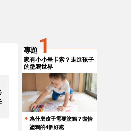
3
4
和孩子聊他的「童畫」故事，你說對
到處畫
了嗎？
理的3
1
專題
家有小小畢卡索？走進孩子
的塗鴉世界
爸
任
為什麼孩子需要塗鴉？盡情
塗鴉的4個好處