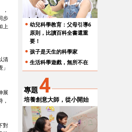
」，
同步
幼兒科學教育：父母引導6
加上
原則，比讀百科全書還重
要！
孩子是天生的科學家
以清
生活科學遊戲，無所不在
覺」
4
專題
伸展
培養創意大師，從小開始
時，
下對