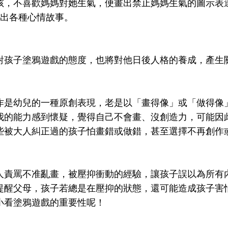
孩，不喜歡媽媽對她生氣，便畫出禁止媽媽生氣的圖示表
說出各種心情故事。
對孩子塗鴉遊戲的態度，也將對他日後人格的養成，產生
作是幼兒的一種原創表現，老是以「畫得像」或「做得像
我的能力感到懷疑，覺得自己不會畫、沒創造力，可能因
些被大人糾正過的孩子怕畫錯或做錯，甚至選擇不再創作
人責罵不准亂畫，被壓抑衝動的經驗，讓孩子誤以為所有
提醒父母，孩子若總是在壓抑的狀態，還可能造成孩子害
小看塗鴉遊戲的重要性呢！