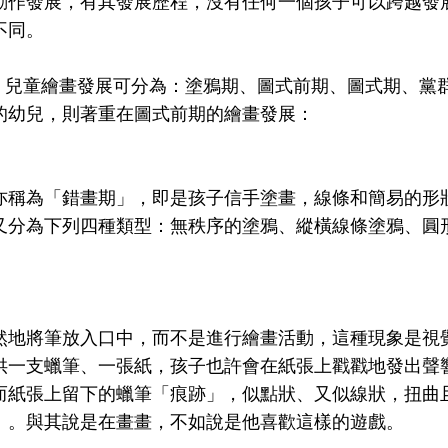
動作發展，有其發展歷程，沒有任何一個孩子可以跨越發
不同。
ld，兒童繪畫發展可分為：塗鴉期、圖式前期、圖式期、黨
的幼兒，則著重在圖式前期的繪畫發展：
亦稱為「錯畫期」，即是孩子信手塗畫，線條和簡易的形
又分為下列四種類型：無秩序的塗鴉、縱橫線條塗鴉、圓
然地將筆放入口中，而不是進行繪畫活動，這種現象是視
供一支蠟筆、一張紙，孩子也許會在紙張上戳戳地發出聲
而紙張上留下的蠟筆「痕跡」，似點狀、又似線狀，扭曲
」。與其說是在畫畫，不如說是他喜歡這樣的遊戲。