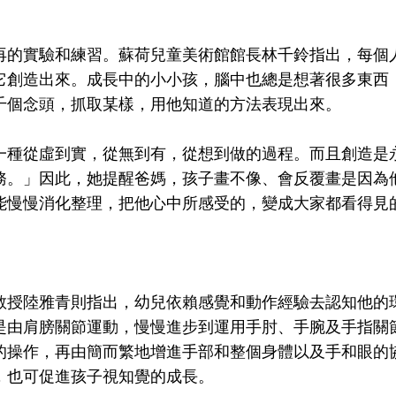
再的實驗和練習。蘇荷兒童美術館館長林千鈴指出，每個
它創造出來。成長中的小小孩，腦中也總是想著很多東西
千個念頭，抓取某樣，用他知道的方法表現出來。
一種從虛到實，從無到有，從想到做的過程。而且創造是
務。」因此，她提醒爸媽，孩子畫不像、會反覆畫是因為
能慢慢消化整理，把他心中所感受的，變成大家都看得見
教授陸雅青則指出，幼兒依賴感覺和動作經驗去認知他的
是由肩膀關節運動，慢慢進步到運用手肘、手腕及手指關
的操作，再由簡而繁地增進手部和整個身體以及手和眼的
，也可促進孩子視知覺的成長。