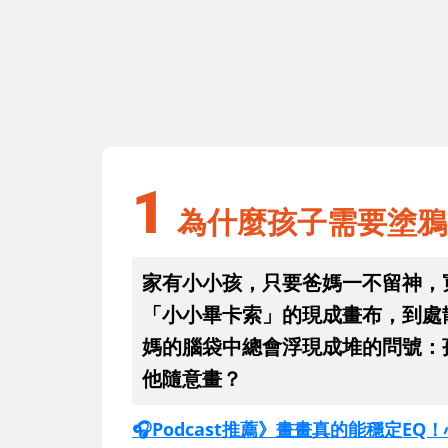
1
羅」用畫筆啟
為什麼孩子需要塗鴉？盡情塗鴉的
個好處
1
為什麼孩子需要塗鴉
家有小小孩，只要爸媽一不留神，
「小小畢卡索」的現成畫布，到處
媽的腦袋中總會浮現成堆的問號：
他隨意畫？
🎧Podcast推薦》畫畫真的能穩定E