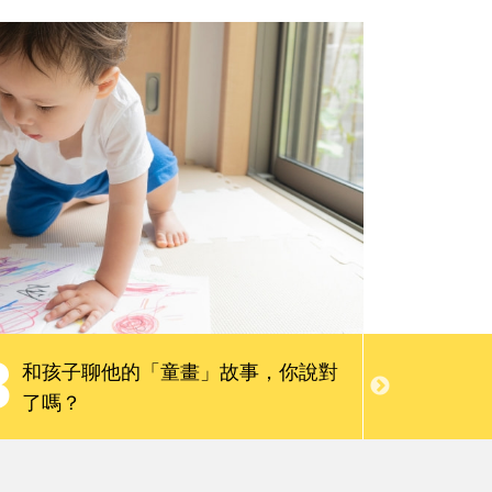
親子慢讀
請問專家
會員限定服務
3
4
和孩子聊他的「童畫」故事，你說對
到處畫
了嗎？
理的3