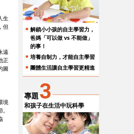
人生
，但
解鎖小小孩的自主學習力，
爸媽「可以做 vs 不能做」
的事！
永遠
培養自制力，才能自主學習
他正
團體生活讓自主學習更精進
的圖
3
專題
環境
和孩子在生活中玩科學
節。
協