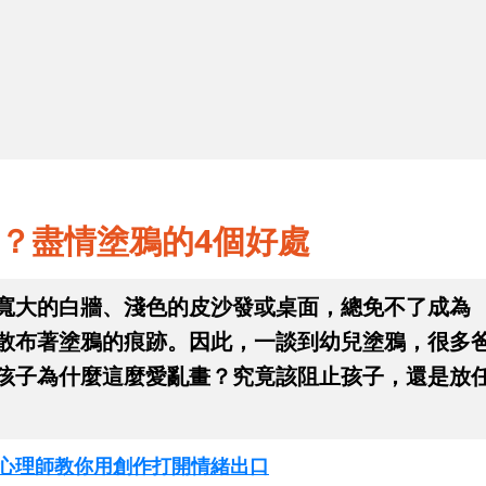
2
4
進入幼兒的塗鴉世界！從「畫些什
麼」看發展
？盡情塗鴉的4個好處
寬大的白牆、淺色的皮沙發或桌面，總免不了成為
散布著塗鴉的痕跡。因此，一談到幼兒塗鴉，很多
孩子為什麼這麼愛亂畫？究竟該阻止孩子，還是放
Q！心理師教你用創作打開情緒出口