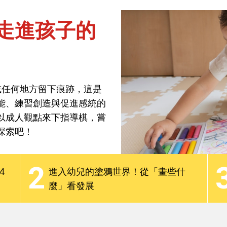
走進孩子的
焦點話題
分齡教養
最新觀點
Podcast
或任何地方留下痕跡，這是
走進孩子的
能、練習創造與促進感統的
以成人觀點來下指導棋，嘗
探索吧！
或任何地方留下痕跡，這是
2
4
進入幼兒的塗鴉世界！從「畫些什
能、練習創造與促進感統的
麼」看發展
以成人觀點來下指導棋，嘗
探索吧！