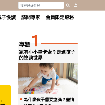
親子慢讀
請問專家
會員限定服務
1
專題
家有小小畢卡索？走進孩子
的塗鴉世界
為什麼孩子需要塗鴉？盡情
，