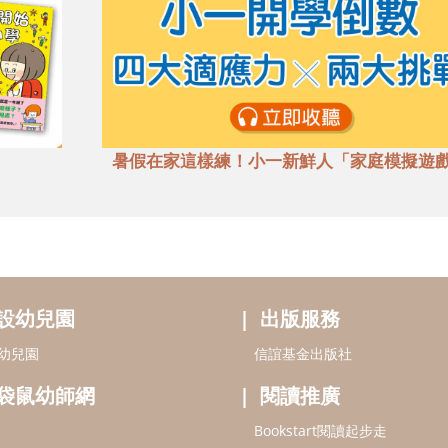
暑假在家這樣練！小一新鮮人「家庭模擬遊
設幼兒園
出版服務
幼兒園
信誼基金出版社
袋鼠幼師網
閱讀推廣
Bookstart閱讀起步走