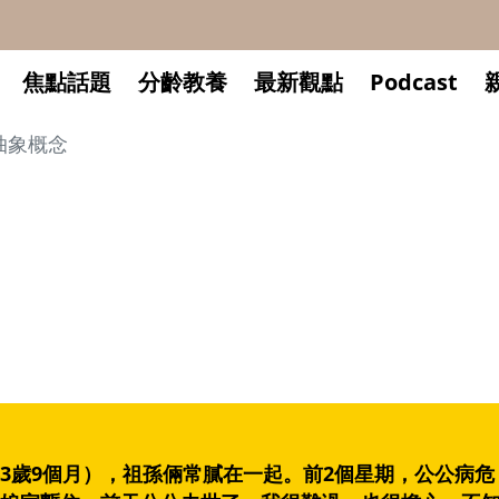
焦點話題
分齡教養
最新觀點
Podcast
抽象概念
？
3歲9個月），祖孫倆常膩在一起。前2個星期，公公病危