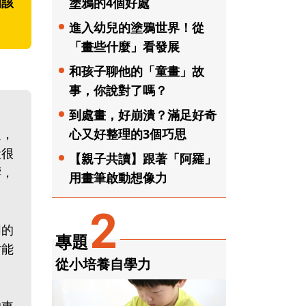
知該
塗鴉的4個好處
進入幼兒的塗鴉世界！從
「畫些什麼」看發展
和孩子聊他的「童畫」故
事，你說對了嗎？
到處畫，好崩潰？滿足好奇
心又好整理的3個巧思
題，
般很
【親子共讀】跟著「阿羅」
響，
用畫筆啟動想像力
2
同的
專題
才能
從小培養自學力