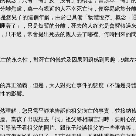
的概念，只有「有」及「沒有」的概念，當原本「有」
分離焦慮，萬一有親近的人不幸死亡時，便容易處於分
就是您兒子的這個年齡，由於已具備「物體恆存」概念，
睡著了」，只是短暫的分離，死去的人終究是會醒轉過
，只不過，常會提出死去的親人去了哪裡、何時回來的
死亡的永久性，對死亡的儀式及因果問題感到興趣，9歲左
的真正涵義，但是，大人對死亡事件的態度（不論是身
性的影響。
然理解，您只需平靜地告訴他祖父病亡的事實，並接納
應。當孩子出現想去「找」祖父等相關言詞時，要耐心
引導孩子看祖父的照片、跟孩子談談祖父的一些事情等