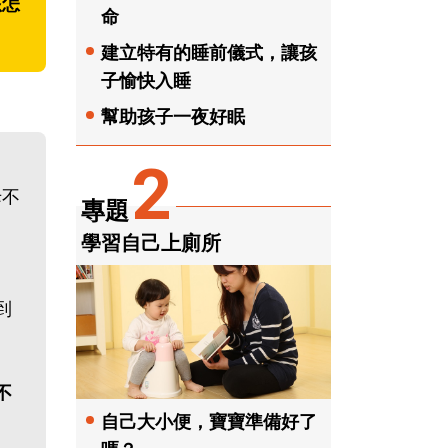
該怎
命
建立特有的睡前儀式，讓孩
子愉快入睡
幫助孩子一夜好眠
2
母不
專題
學習自己上廁所
到
不
自己大小便，寶寶準備好了