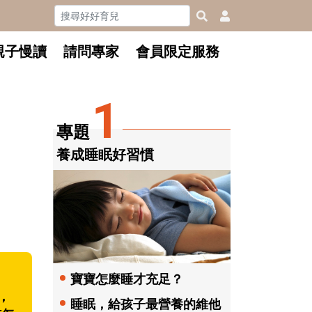
親子慢讀
請問專家
會員限定服務
1
專題
養成睡眠好習慣
寶寶怎麼睡才充足？
，
睡眠，給孩子最營養的維他