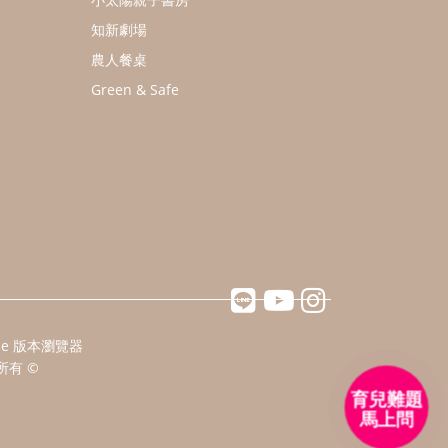
知新劇場
農人餐桌
Green & Safe
ome 版本瀏覽器
所有 ©
育兒難題
馬上問