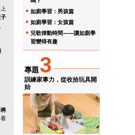
嗎？
緒上
如廁學習：男孩篇
孩子
如廁學習：女孩篇
反
兒歌律動時間——讓如廁學
習變得有趣
睡
3
專題
訓練家事力，從收拾玩具開
始
母將
子看