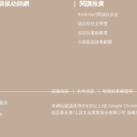
袋鼠幼師網
閱讀推廣
Bookstart閱讀起步走
信誼幼兒文學獎
信誼兒童動畫獎
小袋鼠說故事劇團
認識信誼
合作洽談
智慧財產權聲明
書房
本網站建議使用IE9(含以上)或 Google Chr
信誼基金會/上誼文化實業股份有限公司 版權
)