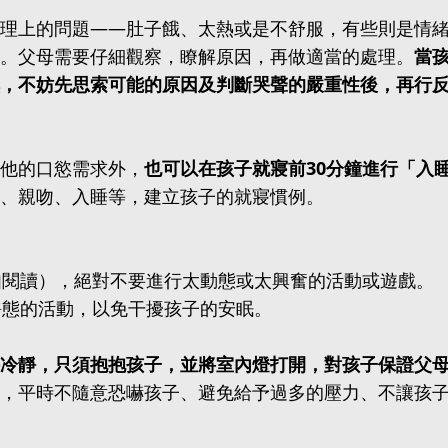
理上的問題——肚子餓、太熱或是不舒服，有些則是情
。父母需要仔細觀察，瞭解原因，再做適當的處理。
當
，不妨先思索可能的原因及判斷哭聲的嚴重性後，再行
他的口慾需求外，
也可以在孩子就寢前30分鐘進行「入
、親吻、入睡等，建立孩子的就寢慣例。
（如閱讀），絕對不要進行太動態或太興奮的活動或遊戲。
靜態的活動，以免干擾孩子的安眠。
冷靜，只須抱抱孩子，並將室內燈打開，對孩子保證父
，平時不隨意恐嚇孩子、避免給予過多的壓力、不讓孩