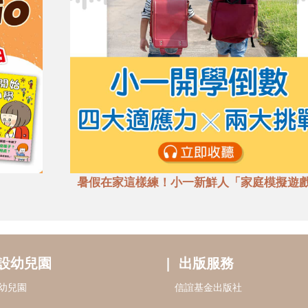
暑假在家這樣練！小一新鮮人「家庭模擬遊
設幼兒園
出版服務
幼兒園
信誼基金出版社