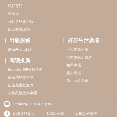
好好育兒
好孕袋
分齡育兒電子報
線上教養諮詢
出版服務
好好生活廣場
信誼基金出版社
小太陽親子館
小太陽親子書房
閱讀推廣
知新劇場
Bookstart閱讀起步走
農人餐桌
信誼幼兒文學獎
Green & Safe
信誼兒童動畫獎
小袋鼠說故事劇團
service@hsin-yi.org.tw
信誼好好育兒
小太陽親子館
小太陽親子書房