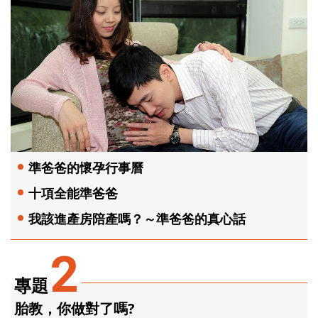
準爸爸的懷孕行事曆
十項全能準爸爸
我該進產房陪產嗎？～準爸爸的真心話
2
專題
胎教，你做對了嗎?