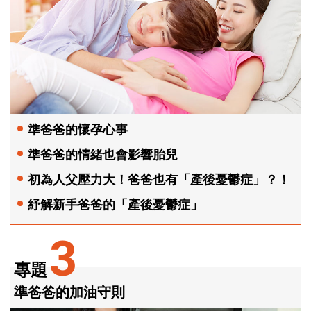
準爸爸的懷孕心事
準爸爸的情緒也會影響胎兒
初為人父壓力大！爸爸也有「產後憂鬱症」？！
紓解新手爸爸的「產後憂鬱症」
3
專題
準爸爸的加油守則