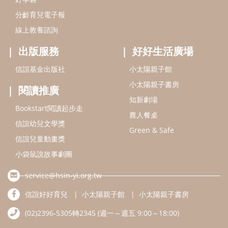
分齡育兒電子報
線上教養諮詢
出版服務
好好生活廣場
信誼基金出版社
小太陽親子館
小太陽親子書房
閱讀推廣
知新劇場
Bookstart閱讀起步走
農人餐桌
信誼幼兒文學獎
Green & Safe
信誼兒童動畫獎
小袋鼠說故事劇團
service@hsin-yi.org.tw
信誼好好育兒
小太陽親子館
小太陽親子書房
(02)2396-5305轉2345 (週一～週五 9:00～18:00)