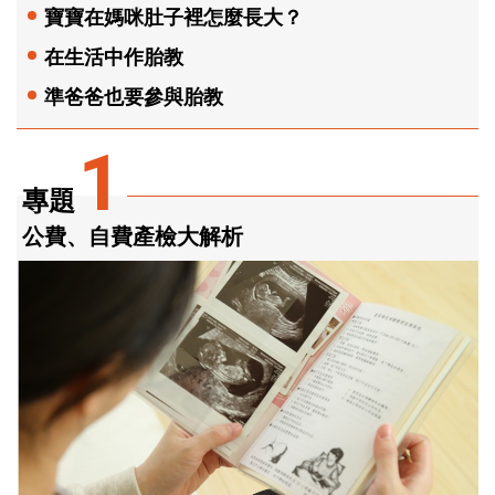
寶寶在媽咪肚子裡怎麼長大？
在生活中作胎教
準爸爸也要參與胎教
1
專題
公費、自費產檢大解析