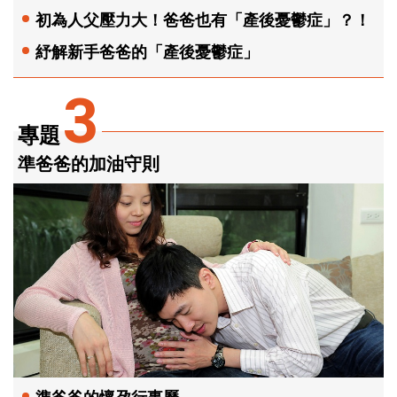
初為人父壓力大！爸爸也有「產後憂鬱症」？！
紓解新手爸爸的「產後憂鬱症」
3
專題
準爸爸的加油守則