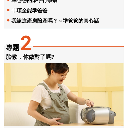
準爸爸的懷孕行事曆
十項全能準爸爸
我該進產房陪產嗎？～準爸爸的真心話
2
專題
胎教，你做對了嗎?