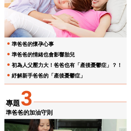
準爸爸的懷孕心事
準爸爸的情緒也會影響胎兒
初為人父壓力大！爸爸也有「產後憂鬱症」？！
紓解新手爸爸的「產後憂鬱症」
3
專題
準爸爸的加油守則