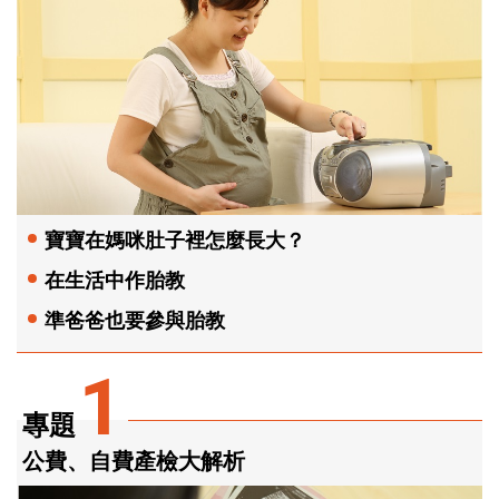
寶寶在媽咪肚子裡怎麼長大？
在生活中作胎教
準爸爸也要參與胎教
1
專題
公費、自費產檢大解析