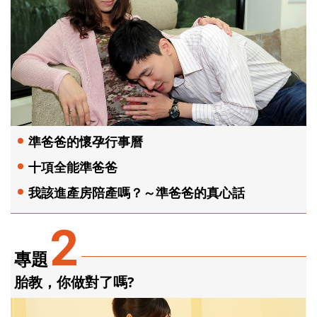
準爸爸的懷孕行事曆
十項全能準爸爸
我該進產房陪產嗎？～準爸爸的真心話
2
專題
胎教，你做對了嗎?