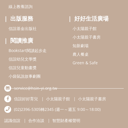
線上教養諮詢
出版服務
好好生活廣場
信誼基金出版社
小太陽親子館
小太陽親子書房
閱讀推廣
知新劇場
Bookstart閱讀起步走
農人餐桌
信誼幼兒文學獎
Green & Safe
信誼兒童動畫獎
小袋鼠說故事劇團
service@hsin-yi.org.tw
信誼好好育兒
小太陽親子館
小太陽親子書房
(02)2396-5305轉2345 (週一～週五 9:00～18:00)
認識信誼
合作洽談
智慧財產權聲明