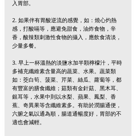
入胃部。‭ ‬
2‭.‬ 如果伴有胃酸逆流的感覺，如：燒心灼熱
感，打酸嗝等，應避免甜食，油炸食物，辛
香，酸辣類刺激性食物的攝入，應飲食清淡，
少量多餐。‭ ‬
3‭.‬ 早上一杯溫熱的淡鹽水加半顆檸檬汁，平時
多補充纖維素含量高的蔬菜、水果。蔬菜類
如：茭白筍、菠菜、芹菜、絲瓜、蘿蔔等，都
有豐富的膳食纖維；菇類有金針菇、黑木耳、
銀耳等，水果中則以水梨、蘋果、鳳梨、香
蕉、奇異果等含纖維素多。有助於潤腸通便，
六腑之氣以通為順，腸道通暢度好，胃部的不
適也會減輕。‭ ‬