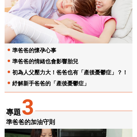
準爸爸的懷孕心事
準爸爸的情緒也會影響胎兒
初為人父壓力大！爸爸也有「產後憂鬱症」？！
紓解新手爸爸的「產後憂鬱症」
3
專題
準爸爸的加油守則