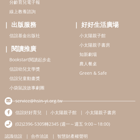
分齡育兒電子報
線上教養諮詢
出版服務
好好生活廣場
信誼基金出版社
小太陽親子館
小太陽親子書房
閱讀推廣
知新劇場
Bookstart閱讀起步走
農人餐桌
信誼幼兒文學獎
Green & Safe
信誼兒童動畫獎
小袋鼠說故事劇團
service@hsin-yi.org.tw
信誼好好育兒
小太陽親子館
小太陽親子書房
(02)2396-5305轉2345 (週一～週五 9:00～18:00)
認識信誼
合作洽談
智慧財產權聲明