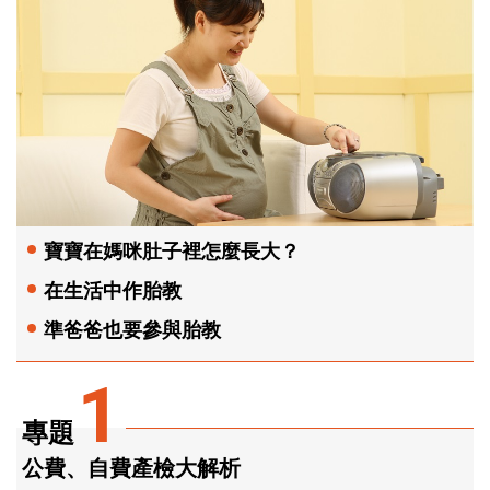
寶寶在媽咪肚子裡怎麼長大？
在生活中作胎教
準爸爸也要參與胎教
1
專題
公費、自費產檢大解析