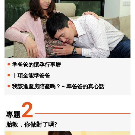
準爸爸的懷孕行事曆
十項全能準爸爸
我該進產房陪產嗎？～準爸爸的真心話
2
專題
胎教，你做對了嗎?