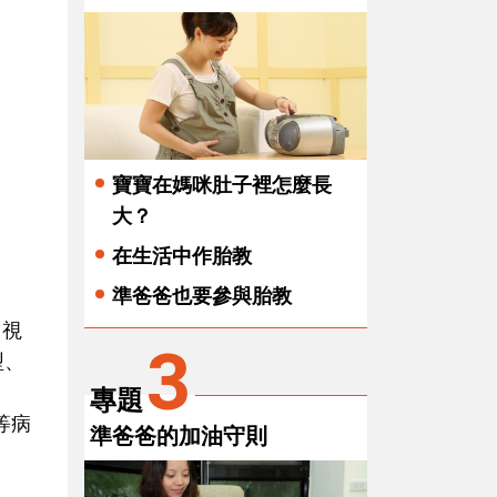
寶寶在媽咪肚子裡怎麼長
大？
在生活中作胎教
準爸爸也要參與胎教
（視
3
型、
專題
等病
準爸爸的加油守則