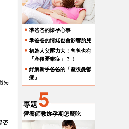
準爸爸的懷孕心事
準爸爸的情緒也會影響胎兒
初為人父壓力大！爸爸也有
「產後憂鬱症」？！
紓解新手爸爸的「產後憂鬱
症」
過先
5
專題
營養師教妳孕期怎麼吃
是否