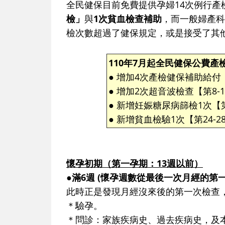
全民健保目前免費提供孕婦14次例行產
檢」
與
1次貧血檢查補助
，而一般婦產科
檢次數超過了健保規定，或是接受了其
110年7月起全民健保公費產
● 增加4次產檢健保補助給付【
● 增加2次超音波檢查【第8-
● 新增妊娠糖尿病篩檢1次【第
● 新增貧血檢驗1次【第24-2
懷孕初期（第一孕期：13週以前）
●滿6週 (懷孕週數從最後一次月經的第
此時正是發現月經沒來後的第一次檢查
＊驗孕。
＊問診：家族疾病史、過去疾病史，及