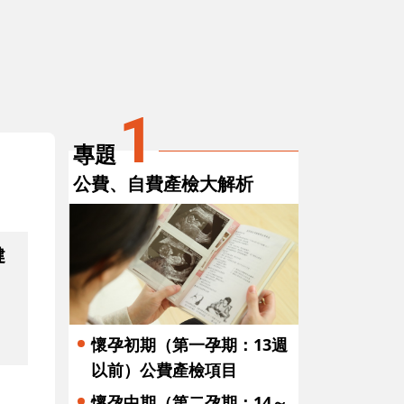
3
4
懷孕晚期（第三孕期：27週以後）公
自費
費產檢項目
1
專題
公費、自費產檢大解析
健
，
懷孕初期（第一孕期：13週
以前）公費產檢項目
懷孕中期（第二孕期：14～