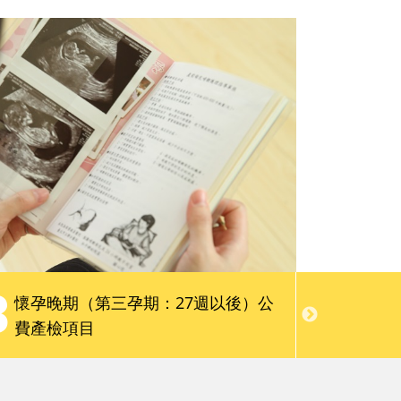
親子慢讀
請問專家
會員限定服務
3
4
懷孕晚期（第三孕期：27週以後）公
自費
費產檢項目