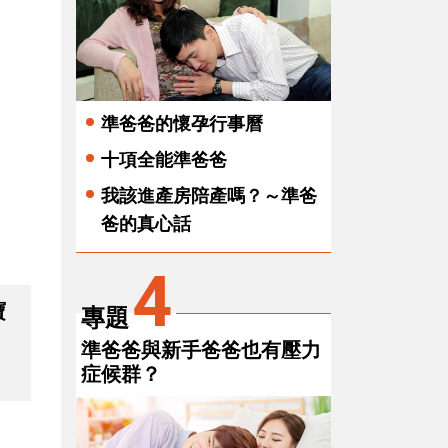
準爸爸的懷孕行事曆
十項全能準爸爸
我該進產房陪產嗎？～準爸
爸的真心話
4
寶
專題
，
準爸爸與新手爸爸也有壓力
症候群？