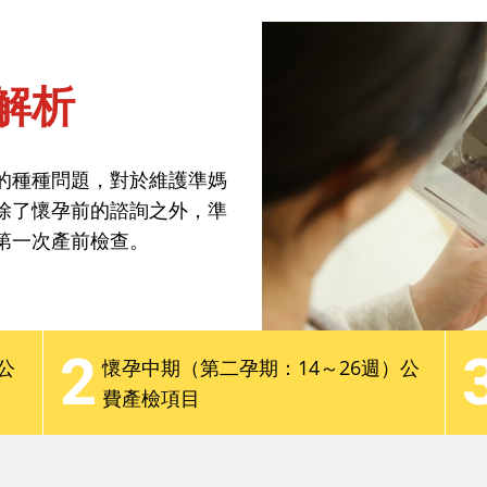
焦點話題
分齡教養
最新觀點
Podcast
解析
的種種問題，對於維護準媽
除了懷孕前的諮詢之外，準
解析
第一次產前檢查。
的種種問題，對於維護準媽
2
除了懷孕前的諮詢之外，準
公
懷孕中期（第二孕期：14～26週）公
第一次產前檢查。
費產檢項目