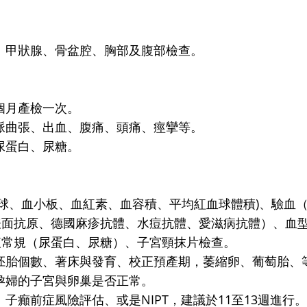
、甲狀腺、骨盆腔、胸部及腹部檢查。
個月產檢一次。
脈曲張、出血、腹痛、頭痛、痙攣等。
尿蛋白、尿糖。
球、血小板、血紅素、血容積、平均紅血球體積)、驗血
表面抗原、德國麻疹抗體、水痘抗體、愛滋病抗體）、血
尿液常規（尿蛋白、尿糖）、子宮頸抹片檢查。
胚胎個數、著床與發育、校正預產期，萎縮卵、葡萄胎、
孕婦的子宮與卵巢是否正常。
子癲前症風險評估、或是NIPT，建議於11至13週進行。