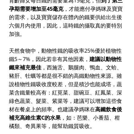
育齡婦女每日鐵的需要量為15毫克，但
到了第三
孕期需要增加至45毫克
，才能應付孕媽咪及寶寶
的需求，以及寶寶儲存在體內的鐵要供給出生後
六個月內使用，因此，這時鐵的攝取真的要特別
加強。
天然食物中，動物性鐵的吸收率25%優於植物性
鐵5～7%，因此若非有其他因素，
建議以動物性
鐵來補充最佳
，西施舌、鵝腿肉、鴨血、文蛤、
豬肝、牡蠣等都是很不錯的高鐵動物性來源。雖
說植物性鐵吸收度較差，但是積沙也能成塔，蔬
菜含鐵量較高有：紅莧菜、甜碗豆、紅鳳菜、深
綠色蔬菜、髮菜、紫菜等，建議可以增加這些食
材在餐桌上的頻率。也建議孕媽咪在
高鐵飲食後
補充高維生素C的水果
，如：芭樂、小番茄、柑
橘類、奇異果等，能幫助鐵質吸收。