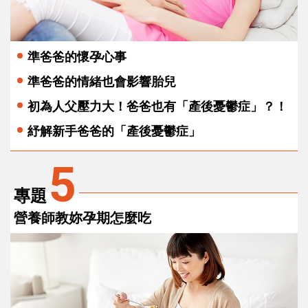
準爸爸的懷孕心事
準爸爸的情緒也會影響胎兒
初為人父壓力大！爸爸也有「產後憂鬱症」？！
紓解新手爸爸的「產後憂鬱症」
5
專題
營養師教妳孕期怎麼吃