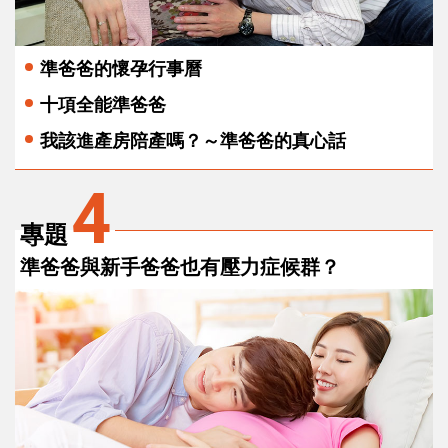
準爸爸的懷孕行事曆
十項全能準爸爸
我該進產房陪產嗎？～準爸爸的真心話
4
專題
準爸爸與新手爸爸也有壓力症候群？