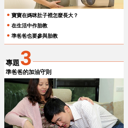
寶寶在媽咪肚子裡怎麼長大？
在生活中作胎教
準爸爸也要參與胎教
3
專題
準爸爸的加油守則