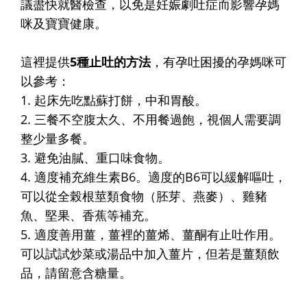
議盡快就醫檢查，以免是妊娠劇吐症而影響孕媽
咪及寶寶健康。
這裡提供
5種止吐的方法
，有孕吐困擾的孕媽咪可
以參考：
1. 起床先吃點蘇打餅，中和胃酸。
2. 三餐不空腹太久、不用餐過飽，視個人需要調
整少量多餐。
3. 避免油膩、重口味食物。
4. 適度補充維生素B6。適度的B6可以緩解嘔吐，
可以從全榖根莖類食物（胚芽、燕麥）、雞豬
魚、堅果、香蕉等補充。
5. 適度善用薑，薑裡的薑烯、薑酮有止吐作用。
可以試試炒菜或湯品中加入薑片，但若是薑類飲
品，請留意含糖量。