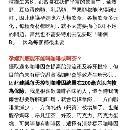
種維生素B，都富含在我們平常的飲食中，全榖
類、豆魚蛋肉類、乳品類、堅果類都能吃得到B
群，因此建議孕媽咪六大類飲食、各類飲食多元
化，每種食材都吃到，就不太需要擔心B群不足
的問題。當然也不需要特別去記要吃「哪個
B」，因為每個都很重要！
孕婦到底能不能喝咖啡或喝茶？
攝取過多咖啡因會提高胎兒流產及猝死機率，但
目前尚未有研究證實喝咖啡會導致產生畸形兒，
因此
建議每天控制咖啡因總量在200毫克以內較
為保險
。我是很喜歡咖啡香味的人，懷孕時我偶
爾會想要解解咖啡癮，就會選擇拿鐵，一方面咖
啡量減少，一方面乳品（鈣質）被增加了。也提
醒孕媽咪，舉凡紅茶、綠茶、巧克力、巧克力蛋
糕、可樂等都有咖啡因，選擇有清楚標示咖啡因