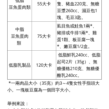
低脂
55大卡
隻、豬血220克、無糖
豆魚蛋肉類
豆漿260cc、濕豆包1
塊、毛豆3匙。
虱目魚或鮭魚1兩*、
中脂
豬排或牛排1兩*、雞
豆魚蛋肉
75大卡
蛋1顆、板豆腐一塊
類
*、嫩豆腐1/2盒。
低脂鮮乳240cc、低脂
起司2片（35g）、無
低脂乳製品
120大卡
糖優格210克、無糖優
酪乳240cc。
*一兩肉品大小（35克）約3～4隻女性手指頭大
小。一塊板豆腐為一個田字大小。
舉例來說：