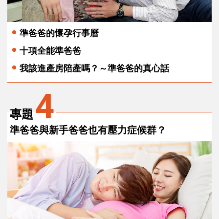
準爸爸的懷孕行事曆
十項全能準爸爸
我該進產房陪產嗎？～準爸爸的真心話
4
專題
準爸爸與新手爸爸也有壓力症候群？