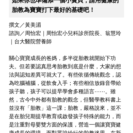
如果你也準備添一個小寶貝，請用健康的
胎教為寶寶打下最好的基礎吧！
撰文／黃美湄
諮詢／周怡宏｜周怡宏小兒科診所院長、翁慧玲
｜台大醫院營養師
關心寶寶成長的爸媽，多半從胎教就開始下功
夫。但若要認真思考胎教到底是什麼，大家的想
法與認知差異可就大了。有些依循傳統觀念，認
為吃腦補腦，從飲食入手；有些相信放錄音帶給
孩子聽，孩子可以提早學會多種語言⋯⋯。雖
然，古今中外都有胎教的觀念，但醫學教科書上
並沒有「胎教」這一課；胎教，嚴格說來，並不
是在胎兒期提早教育或啟發孩子特殊的能力，而
是注重對母嬰雙方面的保護，營造一個讓寶寶健
康成長的環境。面對眾說紛紜的胎教迷思，在新