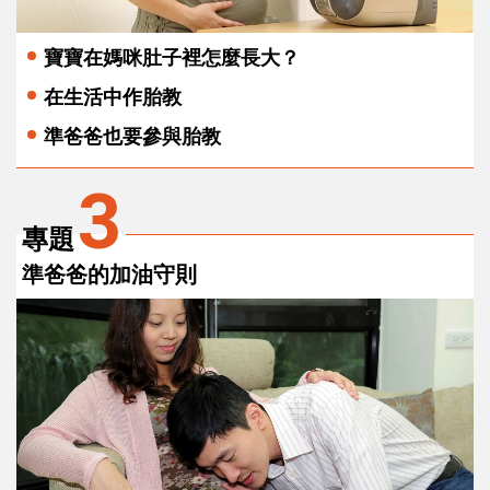
寶寶在媽咪肚子裡怎麼長大？
在生活中作胎教
準爸爸也要參與胎教
3
專題
準爸爸的加油守則