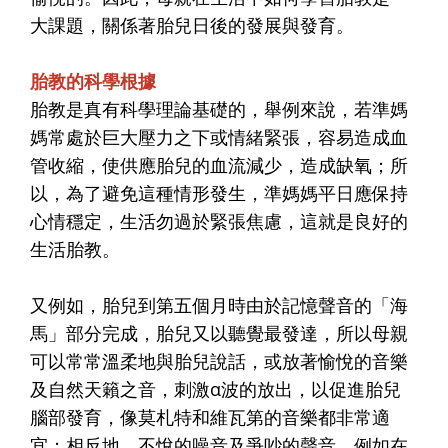
大課題，關係著胎兒日後的發展與發育。
胎教的科學根據
胎教是真有科學理論基礎的，舉例來說，若準媽
媽常處於巨大壓力之下或情緒緊張，容易造成血
管收縮，使供應胎兒的血流減少，造成缺氧；所
以，為了避免這種情形發生，
準媽媽平日應保持
心情穩定，生活勿過於緊張焦慮
，這就是良好的
生活胎教。
又例如，胎兒到第五個月時由於記憶聲音的
「海
馬」
部分完成，胎兒又以聽覺最發達，所以
母親
可以常常溫柔地與胎兒說話，或放著愉悅的音樂
及自然天籟之音
，刺激α波的放出，以促進胎兒
腦部發育，像莫札特和維瓦第的音樂都非常適
宜；相反地，不悅的噪音及爭吵的聲音，例如在