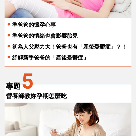
準爸爸的懷孕心事
準爸爸的情緒也會影響胎兒
初為人父壓力大！爸爸也有「產後憂鬱症」？！
紓解新手爸爸的「產後憂鬱症」
5
專題
營養師教妳孕期怎麼吃