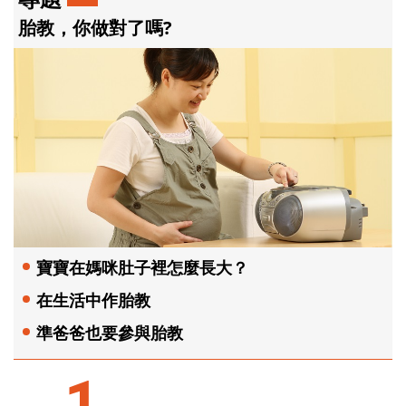
胎教，你做對了嗎?
寶寶在媽咪肚子裡怎麼長大？
在生活中作胎教
準爸爸也要參與胎教
1