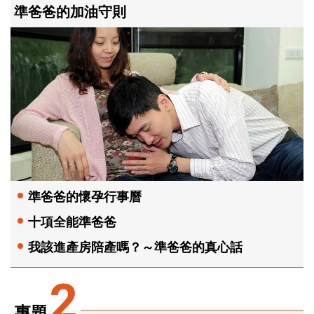
準爸爸的加油守則
準爸爸的懷孕行事曆
十項全能準爸爸
我該進產房陪產嗎？～準爸爸的真心話
2
專題