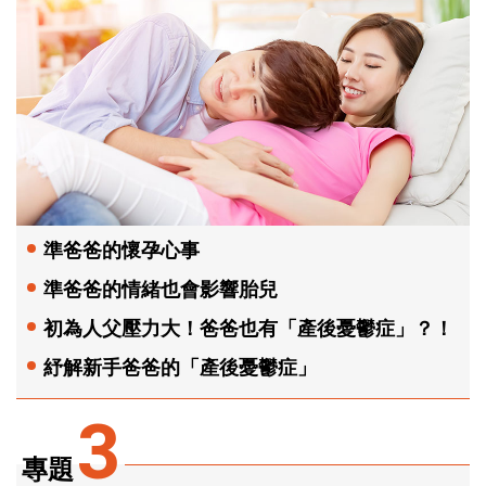
準爸爸的懷孕心事
準爸爸的情緒也會影響胎兒
初為人父壓力大！爸爸也有「產後憂鬱症」？！
紓解新手爸爸的「產後憂鬱症」
3
專題