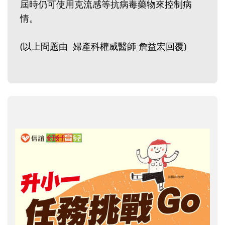
屆時仍可使用克流感等抗病毒藥物來控制病
情。
(以上問題由 婦產科權威醫師 詹益宏回覆)