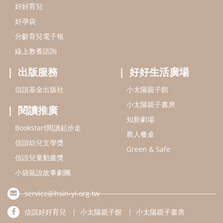
好好育兒
好孕袋
分齡育兒電子報
線上教養諮詢
出版服務
好好生活廣場
信誼基金出版社
小太陽親子館
小太陽親子書房
閱讀推廣
知新劇場
Bookstart閱讀起步走
農人餐桌
信誼幼兒文學獎
Green & Safe
信誼兒童動畫獎
小袋鼠說故事劇團
service@hsin-yi.org.tw
信誼好好育兒
小太陽親子館
小太陽親子書房