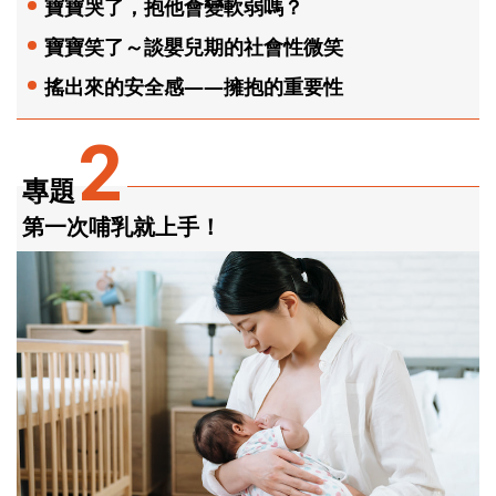
寶寶哭了，抱他會變軟弱嗎？
寶寶笑了～談嬰兒期的社會性微笑
搖出來的安全感——擁抱的重要性
2
專題
第一次哺乳就上手！