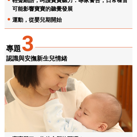
輕聲細語，呵護寶寶聽力：專家警告，日常噪音
可能影響寶寶的聽覺發展
運動，從嬰兒期開始
3
專題
認識與安撫新生兒情緒