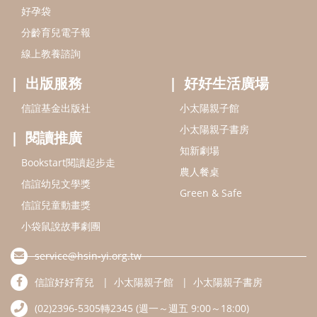
好孕袋
分齡育兒電子報
線上教養諮詢
出版服務
好好生活廣場
信誼基金出版社
小太陽親子館
小太陽親子書房
閱讀推廣
知新劇場
Bookstart閱讀起步走
農人餐桌
信誼幼兒文學獎
Green & Safe
信誼兒童動畫獎
小袋鼠說故事劇團
service@hsin-yi.org.tw
信誼好好育兒
小太陽親子館
小太陽親子書房
(02)2396-5305轉2345 (週一～週五 9:00～18:00)