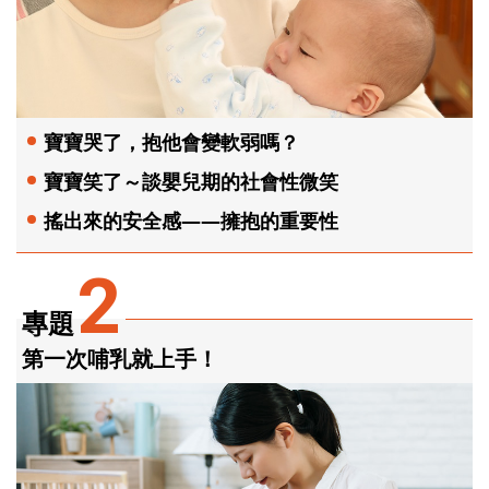
寶寶哭了，抱他會變軟弱嗎？
寶寶笑了～談嬰兒期的社會性微笑
搖出來的安全感——擁抱的重要性
2
專題
第一次哺乳就上手！