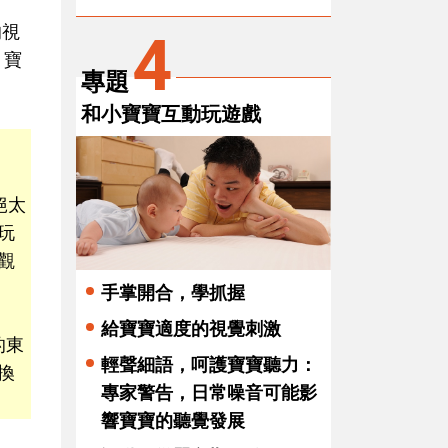
的視
4
，寶
專題
和小寶寶互動玩遊戲
絕太
玩
觀
手掌開合，學抓握
給寶寶適度的視覺刺激
的東
輕聲細語，呵護寶寶聽力：
換
專家警告，日常噪音可能影
響寶寶的聽覺發展