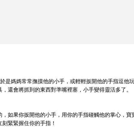
2
給寶寶適度的視覺刺激
，於是媽媽常常撫摸他的小手，或輕輕扳開他的手指逗他
具，還會將抓到的東西對準嘴裡塞，小手變得靈活多了。
的，如果你扳開他的小手，用你的手指碰觸他的掌心，寶
立刻緊緊握住你的手指！