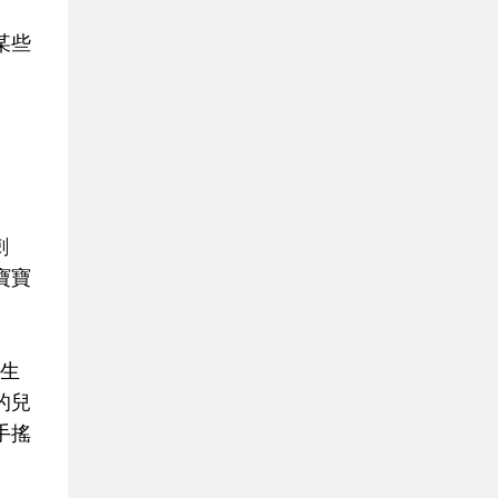
某些
刺
寶寶
。
生
的兒
手搖