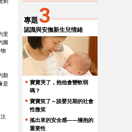
覺刺
3
專題
認識與安撫新生兒情緒
的里
的圖
著物
的顏
寶寶哭了，抱他會變軟弱
像是
嗎？
寶寶笑了～談嬰兒期的社會
性微笑
焦注
搖出來的安全感——擁抱的
重要性