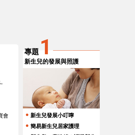
輕聲細語，呵護寶寶聽力：專家警
3
4
告，日常噪音可能影響寶寶的聽覺發
運動
展
1
專題
新生兒的發展與照護
玩。
新生兒發展小叮嚀
寶會
簡易新生兒居家護理