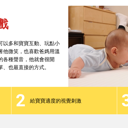
戲
焦點話題
分齡教養
最新觀點
Podcast
可以多和寶寶互動、玩點小
著他微笑，也喜歡爸媽用溫
戲
的各種聲音，他就會很開
單、也最直接的方式。
可以多和寶寶互動、玩點小
著他微笑，也喜歡爸媽用溫
2
的各種聲音，他就會很開
給寶寶適度的視覺刺激
單、也最直接的方式。