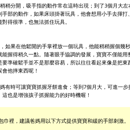
會稍稍分開，吸手指的動作常在這時出現；到了3個月大左
制手部的動作，如果床頭掛著玩具，他會想用小手去揮打
能對得很準，也無法抓住玩具。
手，如果在他鬆開的手掌裡放一個玩具，他能稍稍握個幾
就能握得稍久一點。隨著眼手協調的發展，寶寶不僅能用
是要準確鬆手並不是那麼容易，所以往往看起來像是把東
誤會他摔東西呢！
爸媽有時可讓寶寶抓握牙餅進食；等到7個月大，可進一步
。這也是增強孩子抓握能力的好時機喔！
包巾裡，建議爸媽用以下方式提供寶寶和緩的手部刺激。