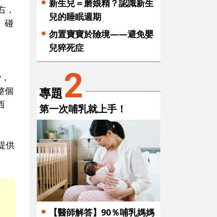
新生兒＝磨娘精？認識新生
右，
兒的睡眠週期
、碰
勿置寶寶於險境——避免嬰
兒猝死症
2
秒，
專題
整個
西
第一次哺乳就上手！
提供
【醫師解答】90％哺乳媽媽