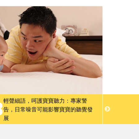
親子慢讀
請問專家
會員限定服務
輕聲細語，呵護寶寶聽力：專家警
3
4
告，日常噪音可能影響寶寶的聽覺發
運動
展