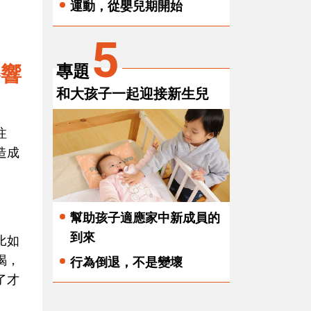
運動，從嬰兒期開始
5
影響
專題
和大孩子一起迎接新生兒
注
造成
幫助孩子適應家中新成員的
到來
比如
喝，
行為倒退，不是變壞
了才