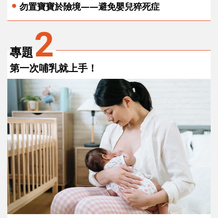
勿置寶寶於險境——避免嬰兒猝死症
2
專題
第一次哺乳就上手！