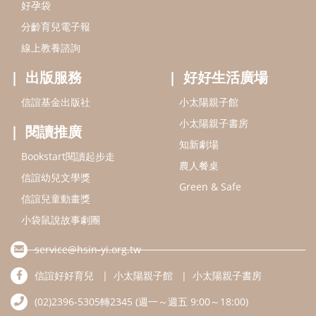
好孕袋
分齡育兒電子報
線上教養諮詢
出版服務
好好生活廣場
信誼基金出版社
小太陽親子館
小太陽親子書房
閱讀推廣
知新劇場
Bookstart閱讀起步走
農人餐桌
信誼幼兒文學獎
Green & Safe
信誼兒童動畫獎
小袋鼠說故事劇團
service@hsin-yi.org.tw
信誼好好育兒
小太陽親子館
小太陽親子書房
(02)2396-5305轉2345 (週一～週五 9:00～18:00)