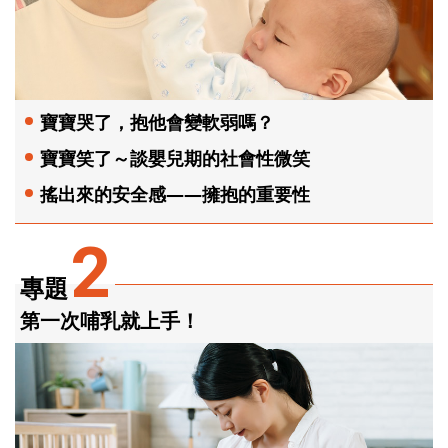
寶寶哭了，抱他會變軟弱嗎？
寶寶笑了～談嬰兒期的社會性微笑
搖出來的安全感——擁抱的重要性
2
專題
第一次哺乳就上手！