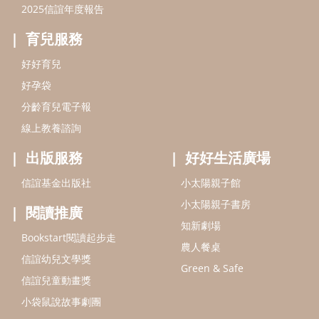
2025信誼年度報告
育兒服務
好好育兒
好孕袋
分齡育兒電子報
線上教養諮詢
出版服務
好好生活廣場
信誼基金出版社
小太陽親子館
小太陽親子書房
閱讀推廣
知新劇場
Bookstart閱讀起步走
農人餐桌
信誼幼兒文學獎
Green & Safe
信誼兒童動畫獎
小袋鼠說故事劇團