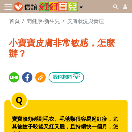
首頁
問健康-新生兒
皮膚狀況與黃疸
小寶寶皮膚非常敏感，怎麼
辦？
💡
我也想問
寶寶臉頰碰到毛衣、毛毯類很容易起紅疹，尤
其被蚊子咬後又紅又腫，且持續快一個月，怎