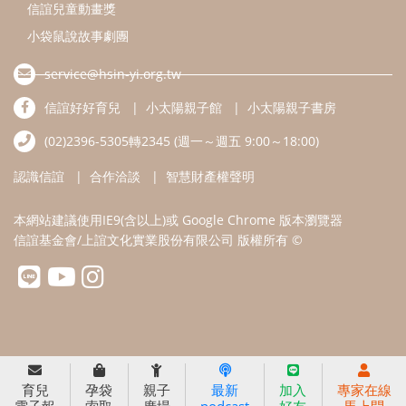
信誼兒童動畫獎
小袋鼠說故事劇團
service@hsin-yi.org.tw
信誼好好育兒
小太陽親子館
小太陽親子書房
(02)2396-5305轉2345 (週一～週五 9:00～18:00)
認識信誼
合作洽談
智慧財產權聲明
本網站建議使用IE9(含以上)或 Google Chrome 版本瀏覽器
信誼基金會/上誼文化實業股份有限公司 版權所有 ©
育兒
孕袋
親子
最新
加入
專家在線